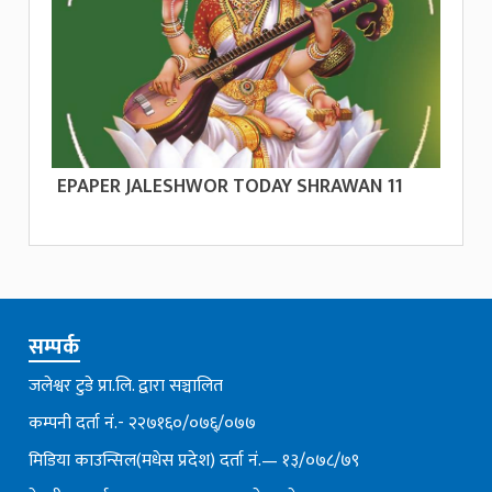
EPAPER JALESHWOR TODAY SHRAWAN 11
सम्पर्क
जलेश्वर टुडे प्रा.लि. द्वारा सञ्चालित
कम्पनी दर्ता नं.- २२७१६०/०७६्/०७७
मिडिया काउन्सिल(मधेस प्रदेश) दर्ता नं.— १३/०७८/७९