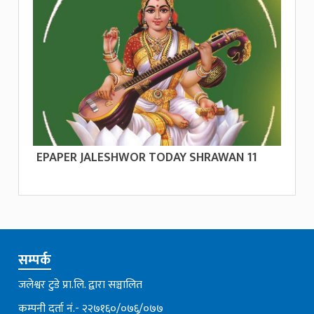
EPAPER JALESHWOR TODAY SHRAWAN 11
सम्पर्क
जलेश्वर टुडे प्रा.लि. द्वारा सञ्चालित
कम्पनी दर्ता नं.- २२७१६०/०७६्/०७७