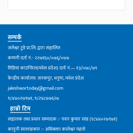
सम्पर्क
जलेश्वर टुडे प्रा.लि. द्वारा सञ्चालित
कम्पनी दर्ता नं.- २२७१६०/०७६्/०७७
मिडिया काउन्सिल(मधेस प्रदेश) दर्ता नं.— १३/०७८/७९
केन्द्रीय कार्यालय: जनकपुर, धनुषा, मधेश प्रदेश
jaleshwortoday@gmail.com
९८४४०२७९७१, ९८२४८७७६२७
हाम्रो टिम
सञ्चालक तथा प्रधान सम्पादक :- पवन कुमार साह (९८४४०२७९७१)
कानुनी सल्लाहकार :- अधिबक्ता कालेश्वर महतो