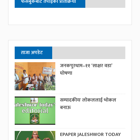
फेसबुकबाट तपाईको प्रतिक्रिया
ताजा अपडेट
जनकपुरधाम–११ ‘साक्षर वडा’
घोषणा
सम्पादकीयः लोकललाई भोकल
बनाऊ
EPAPER JALESHWOR TODAY