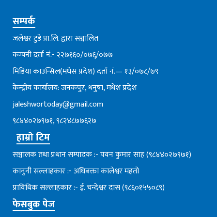
सम्पर्क
जलेश्वर टुडे प्रा.लि. द्वारा सञ्चालित
कम्पनी दर्ता नं.- २२७१६०/०७६्/०७७
मिडिया काउन्सिल(मधेस प्रदेश) दर्ता नं.— १३/०७८/७९
केन्द्रीय कार्यालय: जनकपुर, धनुषा, मधेश प्रदेश
jaleshwortoday@gmail.com
९८४४०२७९७१, ९८२४८७७६२७
हाम्रो टिम
सञ्चालक तथा प्रधान सम्पादक :- पवन कुमार साह (९८४४०२७९७१)
कानुनी सल्लाहकार :- अधिबक्ता कालेश्वर महतो
प्राविधिक सल्लाहकार :- ई. चन्देश्वर दास (९८६०१५५०८९)
फेसबुक पेज