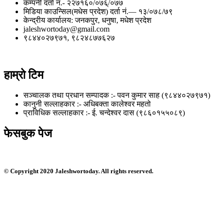
कम्पनी दर्ता नं.- २२७१६०/०७६्/०७७
मिडिया काउन्सिल(मधेस प्रदेश) दर्ता नं.— १३/०७८/७९
केन्द्रीय कार्यालय: जनकपुर, धनुषा, मधेश प्रदेश
jaleshwortoday@gmail.com
९८४४०२७९७१, ९८२४८७७६२७
हाम्रो टिम
सञ्चालक तथा प्रधान सम्पादक :- पवन कुमार साह (९८४४०२७९७१)
कानुनी सल्लाहकार :- अधिबक्ता कालेश्वर महतो
प्राविधिक सल्लाहकार :- ई. चन्देश्वर दास (९८६०१५५०८९)
फेसबुक पेज
© Copyright 2020 Jaleshwortoday. All rights reserved.
रपर्दाे वेबसाईट बनाउन सम्पर्क : ९८०१०३५९०५