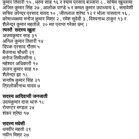
कुमार तिवारी १५ , ध्रुव साह १६ र श्याम प्रसाद बञ्जारा ८ , सचिव खुल्लामा
अजित कुमार सिंह २७ , आलोक पाण्डे ५ र कमल कुमार उपाध्याय ६ , समावेशी
सचिव उपेन्द्र प्रसाद यावद १० , जीतलाल श्रेष्ठ १२ र भोला पासवान १६ ,
कोषाध्यक्षमा मनोज कुमार मिश्र २ , रमेश सुवेदी ३ , विश्वनाथ ठाकुर १३ र
शैलेन्द्र कुमार महतोले २० मत प्राप्त गरेका छन् ।
त्यस्तै सदस्य खुला
अजयकुमार साह ३१
अनिल कुमार तिवारी १४
दिपक प्रसाद गौतम ५
बैजनाथ चौधरी २९
मनोज तिमील्सीना ८
महेश्वर अधिकारी १०
ललन कुमार साह १०
शैलेन्द्र झा १८
सन्तोष कुमार सिंह २१
त्रिलोकीनाथ यादव ७
सदस्य आदिवासी जनजाती
उदयकुमार दास थारु १८
रोयण्टर मण्डल २४
शंकर श्रेष्ठ १७
सदस्य मधेसी
धनवीर महतो २९
नवीन मिश्र २७