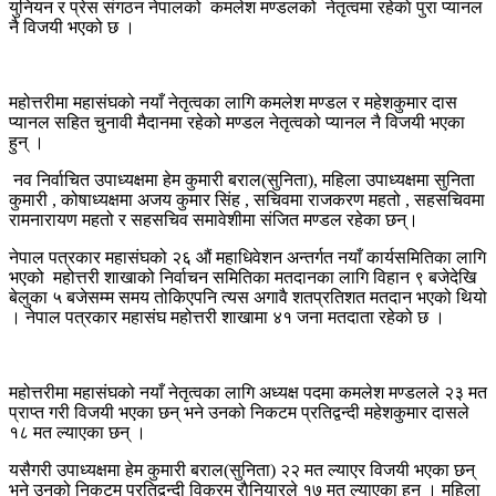
युनियन र प्रेस संगठन नेपालको कमलेश मण्डलको नेतृत्वमा रहेकाे पुरा प्यानल
नै विजयी भएको छ ।
महोत्तरीमा महासंघको नयाँ नेतृत्वका लागि कमलेश मण्डल र महेशकुमार दास
प्यानल सहित चुनावी मैदानमा रहेको मण्डल नेतृत्वको प्यानल नै विजयी भएका
हुन् ।
नव निर्वाचित उपाध्यक्षमा हेम कुमारी बराल(सुनिता), महिला उपाध्यक्षमा सुनिता
कुमारी , कोषाध्यक्षमा अजय कुमार सिंह , सचिवमा राजकरण महतो , सहसचिवमा
रामनारायण महतो र सहसचिव समावेशीमा संजित मण्डल रहेका छन्।
नेपाल पत्रकार महासंघको २६ औं महाधिवेशन अन्तर्गत नयाँ कार्यसमितिका लागि
भएको महोत्तरी शाखाको निर्वाचन समितिका मतदानका लागि विहान ९ बजेदेखि
बेलुका ५ बजेसम्म समय तोकिएपनि त्यस अगावै शतप्रतिशत मतदान भएको थियो
। नेपाल पत्रकार महासंघ महोत्तरी शाखामा ४१ जना मतदाता रहेको छ ।
महोत्तरीमा महासंघको नयाँ नेतृत्वका लागि अध्यक्ष पदमा कमलेश मण्डलले २३ मत
प्राप्त गरी विजयी भएका छन् भने उनको निकटम प्रतिद्वन्दी महेशकुमार दासले
१८ मत ल्याएका छन् ।
यसैगरी उपाध्यक्षमा हेम कुमारी बराल(सुनिता) २२ मत ल्याएर विजयी भएका छन्
भने उनको निकटम प्रतिद्वन्दी विक्रम राैनियारले १७ मत ल्याएका हुन् । महिला