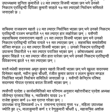
उपाध्यक्षमा सुनिता कुमारीले २२ मत ल्याएर विजयी भएका छन भने उनको
निकटम प्रतिद्वन्दी दिपिका कुमारी साहले १७ मत ल्याएको निर्वाचन समितले
जनाएको छ ।
सचिवमा राजकरण महतो २२ मत ल्याएर निर्वाचित भएका छन् भने उनको निकटम
प्रतिद्वन्दी रञ्जन भण्डारीले १९ मत ल्याएर हार व्यहोरेका छन् । यसैगरी
सहसचिवमा रामनारायण महतो २१ मत ल्याएर विजयी भएका छन् भने उनको
निकटम प्रतिद्वन्दी राजिव रायले १९ मत ल्याएका छन् । सहसचिव समावेशीमा
संजित मण्डल २२ मत ल्याएर विजयी भएका छन् । उनको निकटम प्रतिद्वन्दी
उपासना तिवारीले १९ मत ल्याएर पराजित भएका छन् । कोषाध्यक्षमा अजय
कुमार सिंहले १९ मत ल्याएर जीत हात पारेका छन् भने उनको निकटम प्रतिद्वन्दी
विवेकानन्द झाले १९ मत ल्याएका छन् ।
यस्तै मधेसी सदस्यमा अमृत कुमार महताे विजयी भएका छन् भने खुल्ला सदस्यमा
दिनेश्वर महतो, नवीन कुमा चाैधरी, रंजीत कुमार कापर र ललन कुमार मण्डल
निर्वाचित भएको निर्वाचन समितिले जनाएको छ । यसैगरी केन्द्रिय परिषद
सदस्यमा गोपाल प्रसाद बराल विजयी भएका छन् ।
त्यसैगरी प्रदेश २ कार्यसमितिको मत परिणाम अनुसार महोत्तरीबाट प्रदेश अध्यक्ष
जीतेन्द्र प्रसाद सिंह १, नवकिशोर यादव २० र
राजेश कुमार कर्ण २० मत प्राप्त गरेका छन् ।
उपाध्यक्ष राजु विश्वकर्मा २५ र रामानन्द प्रसाद गुप्ता १४ , महिला उपाध्यक्ष
ज्योति झा २५, मालाकुमारी कर्ण ९ र रेणुकुमारी चौधरी ६ , महासचिव अशोक