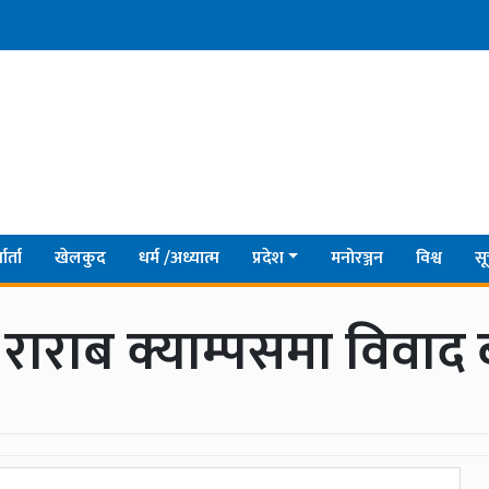
ार्ता
खेलकुद
धर्म /अध्यात्म
प्रदेश
मनोरञ्जन
विश्व
सू
राराब क्याम्पसमा विवाद ब