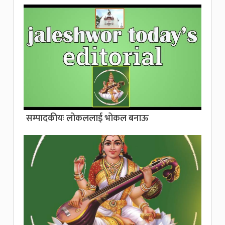
सम्पादकीयः लोकललाई भोकल बनाऊ