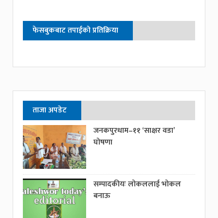
फेसबुकबाट तपाईको प्रतिक्रिया
ताजा अपडेट
जनकपुरधाम–११ ‘साक्षर वडा’
घोषणा
सम्पादकीयः लोकललाई भोकल
बनाऊ