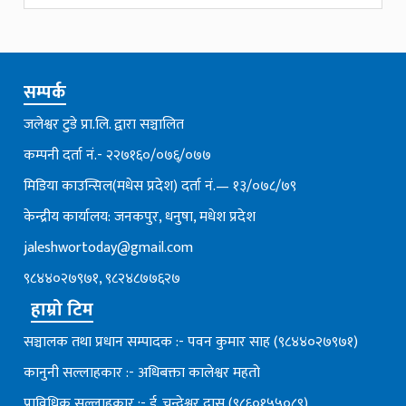
सम्पर्क
जलेश्वर टुडे प्रा.लि. द्वारा सञ्चालित
कम्पनी दर्ता नं.- २२७१६०/०७६्/०७७
मिडिया काउन्सिल(मधेस प्रदेश) दर्ता नं.— १३/०७८/७९
केन्द्रीय कार्यालय: जनकपुर, धनुषा, मधेश प्रदेश
jaleshwortoday@gmail.com
९८४४०२७९७१, ९८२४८७७६२७
हाम्रो टिम
सञ्चालक तथा प्रधान सम्पादक :- पवन कुमार साह (९८४४०२७९७१)
कानुनी सल्लाहकार :- अधिबक्ता कालेश्वर महतो
प्राविधिक सल्लाहकार :- ई. चन्देश्वर दास (९८६०१५५०८९)