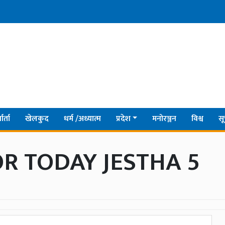
ार्ता
खेलकुद
धर्म /अध्यात्म
प्रदेश
मनोरञ्जन
विश्व
सू
R TODAY JESTHA 5