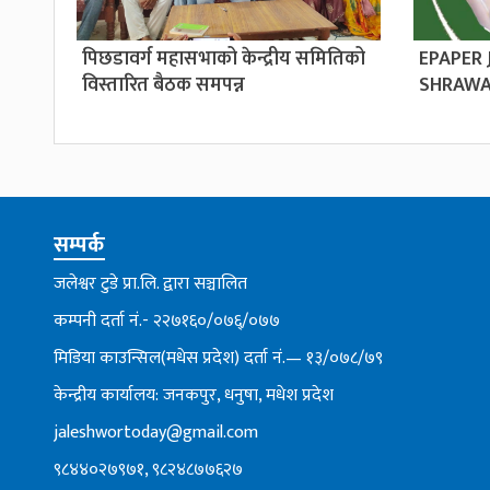
पिछडावर्ग महासभाको केन्द्रीय समितिको
EPAPER
विस्तारित बैठक समपन्न
SHRAWA
सम्पर्क
जलेश्वर टुडे प्रा.लि. द्वारा सञ्चालित
कम्पनी दर्ता नं.- २२७१६०/०७६्/०७७
मिडिया काउन्सिल(मधेस प्रदेश) दर्ता नं.— १३/०७८/७९
केन्द्रीय कार्यालय: जनकपुर, धनुषा, मधेश प्रदेश
jaleshwortoday@gmail.com
९८४४०२७९७१, ९८२४८७७६२७