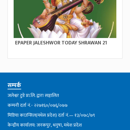
EPAPER JALESHWOR TODAY SHRAWAN 21
सम्पर्क
जलेश्वर टुडे प्रा.लि. द्वारा सञ्चालित
कम्पनी दर्ता नं.- २२७१६०/०७६्/०७७
मिडिया काउन्सिल(मधेस प्रदेश) दर्ता नं.— १३/०७८/७९
केन्द्रीय कार्यालय: जनकपुर, धनुषा, मधेश प्रदेश