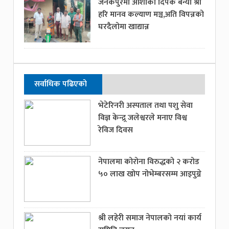
जनकपुरमा आशाको दिपक बन्यो श्री
हरि मानव कल्याण मञ्च,अति विपन्नको
घरदैलोमा खाद्यान्न
सर्वाधिक पढिएको
भेटेरिनरी अस्पताल तथा पशु सेवा
विज्ञ केन्द्र्र जलेश्वरले मनाए विश्व
रेविज दिवस
नेपालमा कोरोना विरुद्धको २ करोड
५० लाख खोप नोभेम्बरसम्म आइपुग्ने
श्री लहेरी समाज नेपालको नयां कार्य