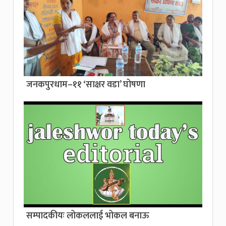
जनकपुरधाम–११ ‘साक्षर वडा’ घोषणा
सम्पादकीयः लोकललाई भोकल बनाऊ