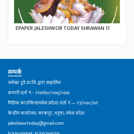
EPAPER JALESHWOR TODAY SHRAWAN 11
सम्पर्क
जलेश्वर टुडे प्रा.लि. द्वारा सञ्चालित
कम्पनी दर्ता नं.- २२७१६०/०७६्/०७७
मिडिया काउन्सिल(मधेस प्रदेश) दर्ता नं.— १३/०७८/७९
केन्द्रीय कार्यालय: जनकपुर, धनुषा, मधेश प्रदेश
jaleshwortoday@gmail.com
९८४४०२७९७१, ९८२४८७७६२७