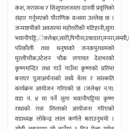
कंश, जरासन्ध र शिशुपालजस्ता दानवी प्रवृत्तिको
संहार गर्नुभएको पौराणिक ग्रन्थमा उल्लेख छ ।
जन्माष्टमीको अवसरमा महोत्तरीकोे मटिहानी,सुगा
भवानीपट्टि,ंजलेश्वर,सारी,पिगौना,एकडारा,मनरा,सम्सी,
परिकौली तथा धनुषाको जनकपुरधामको
मुरलीचौक,स्टेशन चौक लगायत देशभरको
कृष्णमन्दिर तथा गाउँ गाउँमा कृष्णको प्रतिमा
बनाएर पूजाअर्चनाको साथै मेला र सांस्कति
कार्यक्रम आयोजन गरिएको छ ।जलेश्वर न.पा.
वडा नं. ४ मा पर्ने सुगा भवानीपट्टिमा कृष्ण
राधाको रास लिलाको आयोजना गरिएको
वडाध्यक्ष लोकेन्द्र लाल कर्णले बताउनुभयो ।
सोही अवसरमा सो ठाउँमा ३ दिन मेला समेत