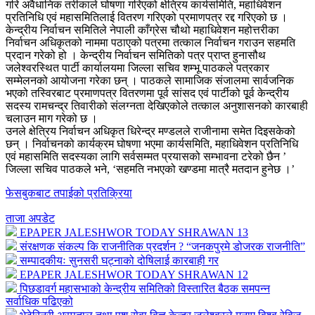
गरि अवैधानिक तरीकाले घोषणा गरिएको क्षेत्रिय कार्यसमिति, महाधिवेशन
प्रतिनिधि एवं महासमितिलाई वितरण गरिएको प्रमाणपत्र रद्द गरिएको छ ।
केन्द्रीय निर्वाचन समितिले नेपाली काँग्रेस चौथो महाधिवेशन महोत्तरीका
निर्वाचन अधिकृतको नाममा पठाएको पत्रमा तत्काल निर्वाचन गराउन सहमति
प्रदान गरेको हो । केन्द्रीय निर्वाचन समितिको पत्र प्राप्त हुनासौथ
जलेश्वरस्थित पार्टी कार्यालयमा जिल्ला सचिव शम्भू पाठकले पत्रकार
सम्मेलनको आयोजना गरेका छन् । पाठकले सामाजिक संजालमा सार्वजनिक
भएको तस्विरबाट प्रमाणपत्र वितरणमा पूर्व सांसद एवं पार्टीको पूूर्व केन्द्रीय
सदस्य रामचन्द्र तिवारीको संलग्नता देखिएकोले तत्काल अनुशासनको कारबाही
चलाउन माग गरेको छ ।
उनले क्षेत्रिय निर्वाचन अधिकृत धिरेन्द्र मण्डलले राजीनामा समेत दिइसकेको
छन् । निर्वाचनको कार्यक्रम घोषणा भएमा कार्यसमिति, महाधिवेशन प्रतिनिधि
एवं महासमिति सदस्यका लागि सर्वसम्मत प्रयासको सम्भावना टरेको छैन ’
जिल्ला सचिव पाठकले भने, ‘सहमति नभएको खण्डमा मात्रै मतदान हुनेछ ।’
फेसबुकबाट तपाईको प्रतिक्रिया
ताजा अपडेट
EPAPER JALESHWOR TODAY SHRAWAN 13
संरक्षणक संकल्प कि राजनीतिक प्रदर्शन ? “जनकपुरमे डोजरक राजनीति”
सम्पादकीयः सुनसरी घट्नाको दोषिलाई कारबाही गर
EPAPER JALESHWOR TODAY SHRAWAN 12
पिछडावर्ग महासभाको केन्द्रीय समितिको विस्तारित बैठक समपन्न
सर्वाधिक पढिएको