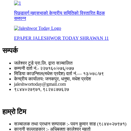
पिछडावर्ग महासभाको केन्द्रीय समितिको विस्तारित बैठक
समपन्न
EPAPER JALESHWOR TODAY SHRAWAN 11
सम्पर्क
जलेश्वर टुडे प्रा.लि. द्वारा सञ्चालित
कम्पनी दर्ता नं.- २२७१६०/०७६्/०७७
मिडिया काउन्सिल(मधेस प्रदेश) दर्ता नं.— १३/०७८/७९
केन्द्रीय कार्यालय: जनकपुर, धनुषा, मधेश प्रदेश
jaleshwortoday@gmail.com
९८४४०२७९७१, ९८२४८७७६२७
हाम्रो टिम
सञ्चालक तथा प्रधान सम्पादक :- पवन कुमार साह (९८४४०२७९७१)
कानुनी सल्लाहकार :- अधिबक्ता कालेश्वर महतो