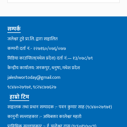
सम्पर्क
जलेश्वर टुडे प्रा.लि. द्वारा सञ्चालित
कम्पनी दर्ता नं.- २२७१६०/०७६्/०७७
मिडिया काउन्सिल(मधेस प्रदेश) दर्ता नं.— १३/०७८/७९
केन्द्रीय कार्यालय: जनकपुर, धनुषा, मधेश प्रदेश
jaleshwortoday@gmail.com
९८४४०२७९७१, ९८२४८७७६२७
हाम्रो टिम
सञ्चालक तथा प्रधान सम्पादक :- पवन कुमार साह (९८४४०२७९७१)
कानुनी सल्लाहकार :- अधिबक्ता कालेश्वर महतो
प्राविधिक सल्लाहकार :- ई. चन्देश्वर दास (९८६०१५५०८९)