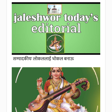
सम्पादकीयः लोकललाई भोकल बनाऊ