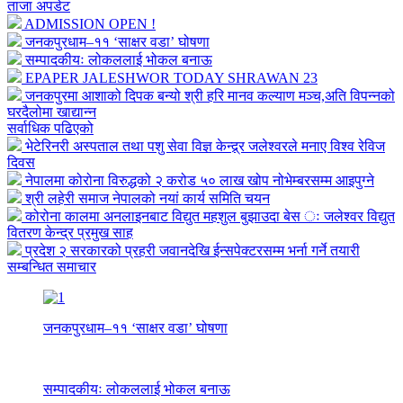
ताजा अपडेट
ADMISSION OPEN !
जनकपुरधाम–११ ‘साक्षर वडा’ घोषणा
सम्पादकीयः लोकललाई भोकल बनाऊ
EPAPER JALESHWOR TODAY SHRAWAN 23
जनकपुरमा आशाको दिपक बन्यो श्री हरि मानव कल्याण मञ्च,अति विपन्नको
घरदैलोमा खाद्यान्न
सर्वाधिक पढिएको
भेटेरिनरी अस्पताल तथा पशु सेवा विज्ञ केन्द्र्र जलेश्वरले मनाए विश्व रेविज
दिवस
नेपालमा कोरोना विरुद्धको २ करोड ५० लाख खोप नोभेम्बरसम्म आइपुग्ने
श्री लहेरी समाज नेपालको नयां कार्य समिति चयन
कोरोना कालमा अनलाइनबाट विद्युत महशुल बुझाउदा बेस ः जलेश्वर विद्युत
वितरण केन्द्र प्रमुख साह
प्रदेश २ सरकारको प्रहरी जवानदेखि ईन्सपेक्टरसम्म भर्ना गर्ने तयारी
सम्बन्धित समाचार
जनकपुरधाम–११ ‘साक्षर वडा’ घोषणा
सम्पादकीयः लोकललाई भोकल बनाऊ