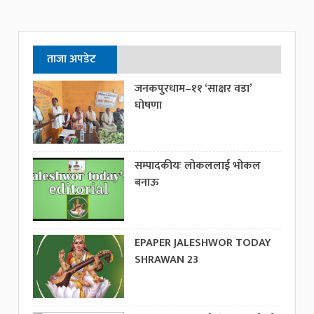
ताजा अपडेट
जनकपुरधाम–११ ‘साक्षर वडा’
घोषणा
सम्पादकीयः लोकललाई भोकल
बनाऊ
EPAPER JALESHWOR TODAY
SHRAWAN 23