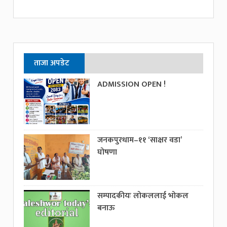
ताजा अपडेट
ADMISSION OPEN !
जनकपुरधाम–११ ‘साक्षर वडा’
घोषणा
सम्पादकीयः लोकललाई भोकल
बनाऊ