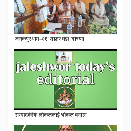
जनकपुरधाम–११ ‘साक्षर वडा’ घोषणा
सम्पादकीयः लोकललाई भोकल बनाऊ