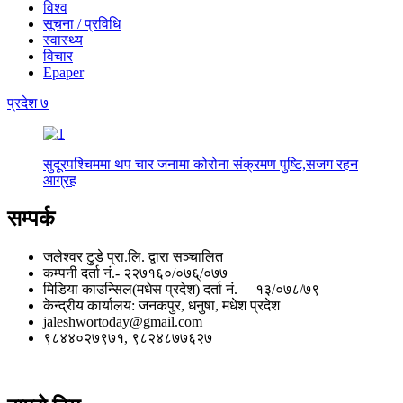
विश्व
सूचना / प्रविधि
स्वास्थ्य
विचार
Epaper
प्रदेश ७
सुदूरपश्चिममा थप चार जनामा कोरोना संक्रमण पुष्टि,सजग रहन
आग्रह
सम्पर्क
जलेश्वर टुडे प्रा.लि. द्वारा सञ्चालित
कम्पनी दर्ता नं.- २२७१६०/०७६्/०७७
मिडिया काउन्सिल(मधेस प्रदेश) दर्ता नं.— १३/०७८/७९
केन्द्रीय कार्यालय: जनकपुर, धनुषा, मधेश प्रदेश
jaleshwortoday@gmail.com
९८४४०२७९७१, ९८२४८७७६२७