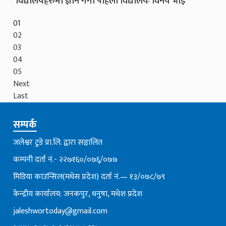
विद्यालयहरुमा ज्ञान गंगा पहिलो विद्यालयः विनय भाई
01
02
03
04
05
Next
Last
सम्पर्क
जलेश्वर टुडे प्रा.लि. द्वारा सञ्चालित
कम्पनी दर्ता नं.- २२७१६०/०७६्/०७७
मिडिया काउन्सिल(मधेस प्रदेश) दर्ता नं.— १३/०७८/७९
केन्द्रीय कार्यालय: जनकपुर, धनुषा, मधेश प्रदेश
jaleshwortoday@gmail.com