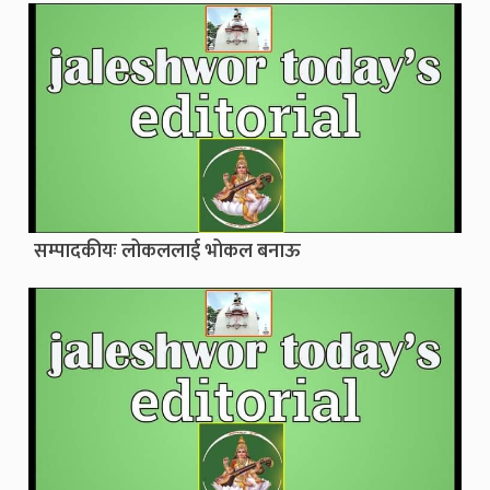
सम्पादकीयः लोकललाई भोकल बनाऊ