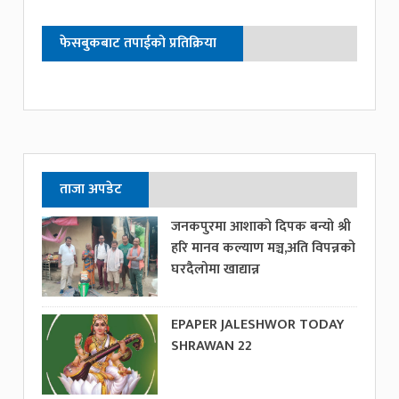
फेसबुकबाट तपाईको प्रतिक्रिया
ताजा अपडेट
जनकपुरमा आशाको दिपक बन्यो श्री
हरि मानव कल्याण मञ्च,अति विपन्नको
घरदैलोमा खाद्यान्न
EPAPER JALESHWOR TODAY
SHRAWAN 22