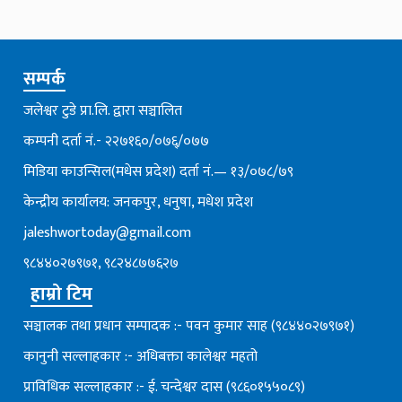
सम्पर्क
जलेश्वर टुडे प्रा.लि. द्वारा सञ्चालित
कम्पनी दर्ता नं.- २२७१६०/०७६्/०७७
मिडिया काउन्सिल(मधेस प्रदेश) दर्ता नं.— १३/०७८/७९
केन्द्रीय कार्यालय: जनकपुर, धनुषा, मधेश प्रदेश
jaleshwortoday@gmail.com
९८४४०२७९७१, ९८२४८७७६२७
हाम्रो टिम
सञ्चालक तथा प्रधान सम्पादक :- पवन कुमार साह (९८४४०२७९७१)
कानुनी सल्लाहकार :- अधिबक्ता कालेश्वर महतो
प्राविधिक सल्लाहकार :- ई. चन्देश्वर दास (९८६०१५५०८९)