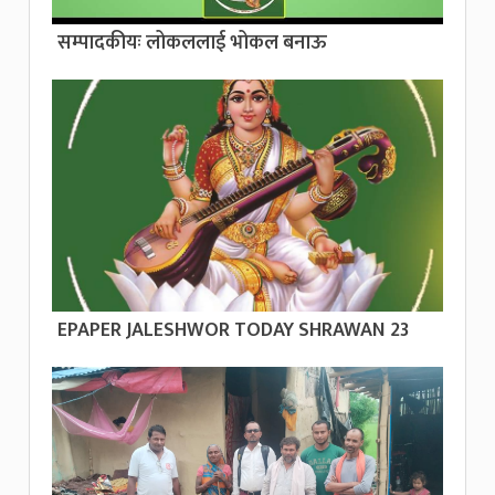
सम्पादकीयः लोकललाई भोकल बनाऊ
EPAPER JALESHWOR TODAY SHRAWAN 23