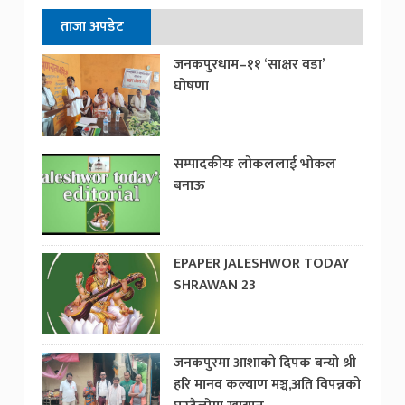
ताजा अपडेट
जनकपुरधाम–११ ‘साक्षर वडा’
घोषणा
सम्पादकीयः लोकललाई भोकल
बनाऊ
EPAPER JALESHWOR TODAY
SHRAWAN 23
जनकपुरमा आशाको दिपक बन्यो श्री
हरि मानव कल्याण मञ्च,अति विपन्नको