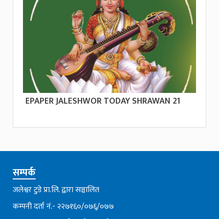
EPAPER JALESHWOR TODAY SHRAWAN 21
सम्पर्क
जलेश्वर टुडे प्रा.लि. द्वारा सञ्चालित
कम्पनी दर्ता नं.- २२७१६०/०७६्/०७७