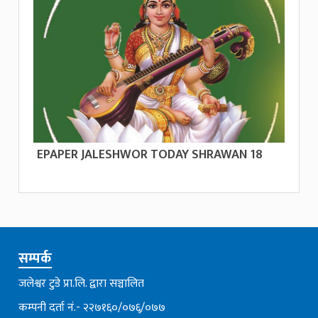
EPAPER JALESHWOR TODAY SHRAWAN 18
सम्पर्क
जलेश्वर टुडे प्रा.लि. द्वारा सञ्चालित
कम्पनी दर्ता नं.- २२७१६०/०७६्/०७७