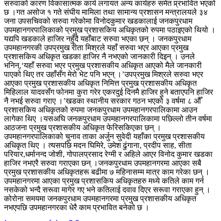
सरुवाको कारण विकासात्मक कार्य लगायत अन्य कार्यहरु समेत प्र्रभावित भएको
छ ।गत असोज १ गते संघीय मामिला तथा सामान्य प्रशासन मन्त्रालयले ३४
जना उपसचिवको सरुवा गरेकोमा विनोदकुमार खडकालाई जनकपुरधाम
उपमहानगरपालिकाको प्रमुख प्रशासकिय अधिकृतको रुपमा पठाइएको थियो ।
यद्यपि खडकाले हाजिर नहुँदै यहाँबाट सरुवा भएका छन् । जनकपुरधाम
उपमहानगरकी उपप्रमुख रीता मिश्रले यहाँ सरुवा भएर आएका प्रमुख
प्रशासकिय अधिकृत खडका हाजिर नै नभएको जानकारी दिइन् । उनले
भनिन्,‘यहाँ सरुवा भएर प्रमुख प्रशासकीय अधिकृत आएको मैले जानकारी
पाएको थिए तर उहाँसँग मेरो भेट पनि भएन् ।’उपप्रमुख मिश्रले सरुवा भएर
आएका प्रमुख प्रशासकीय अधिकृत निमित्त प्रमुख प्रशासकीय अधिकृत
मिहिलाल यादवसँग फोनमा कुरा गरेर एकरदुई दिनमै हाजिर हुने बताएपनि हाजिर
नै नभई सरुवा गराए ।’खडका स्थानीय सरकार गठन भएको ३ वर्षमा ८ औँ
प्रशासकिय अधिकृतको रुपमा जनकपुरधाम उपमहानगरपालिकामा आउन
लागेका थिए ।यसअघि जनकपुरधाम उपमहानगरपालिकामा पछिल्लो तीन वर्षमा
आठजना प्रमुख प्रशासकीय अधिकृत फेरिसकिएका छन् ।
उपमहानगरपालिकाको चुनाव ताका अर्जुन सुवेदी यहाँका प्रमुख प्रशासकीय
अधिकृत थिए । त्यसपछि मदन घिमिरे, उमेश ढुंगाना, प्रदीप साह, सीता
परियार,धर्मानन्द जोशी, गोपालप्रसाद रेग्मी र अहिले आएर विनोद कुमार खडका
हाजिर नभएरै सरुवा गराएका छन् ।जनकपुरधाम उपमहानगरमा आएका सबै
प्रमुख प्रशासकीय अधिकृतहरू बढीमा ७ महिनासम्म मात्र काम गरेका छन् ।
उपमहानगरमा आएका प्रमुख प्रशासकिय अधिकृतहरु मध्ये कतिले काम गर्न
नसकेको भन्दै सरूवा मागेर गए भने कतिलाई दवाव दिएर सरूवा गराएका हुन् ।
कोरोना समयमा जनकपुरधाम उपमहानगरमा प्रमुख प्रशासकीय अधिकृत
नभएपछि उपमहानगरका धेरै काम प्रभावित बनेको छ ।