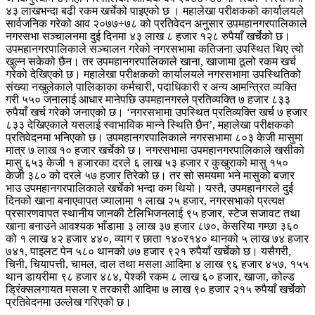
४३ लाखभन्दा बढी रकम खर्चेको पाइएको छ । महालेखा परीक्षकको कार्यालयले
सार्वजनिक गरेको आव २०७७÷७८ को प्रतिवेदन अनुसार उपमहानगरपालिकाले
नगरसभा सञ्चालनमा दुई दिनमा ४३ लाख ८ हजार १२८ रुपैयाँ खर्चेको छ।
उपमहानगरपालिकाले सञ्चालन गरेको नगरसभामा कतिजना उपस्थित थिए त्यो
खुल्न सकेको छैन। तर उपमहानगरपालिकाले खाना, खाजामा ठूलो रकम खर्च
गरेको देखिएको छ। महालेखा परीक्षकको कार्यालयले नगरसभामा उपस्थितिको
संख्या नखुलेकाले पालिकाका कर्मचारी, पदाधिकारी र अन्य आमन्त्रित व्यक्ति
गरी ५५० जनालाई आधार मानेपछि उपमहानगरले प्रतिव्यक्ति ७ हजार ८३३
रुपैयाँ खर्च गरेको जनाएको छ। ‘नगरसभामा उपस्थित प्रतिव्यक्ति खर्च ७ हजार
८३३ देखिएकाले यसलाई स्वाभाविक मान्ने स्थिति छैन’, महालेखा परीक्षकको
प्रतिवेदनमा भनिएको छ। उपमहानगरपालिकाले नगरसभामा ८०३ केजी मासुमा
मात्र ७ लाख १० हजार खर्चेको छ। नगरसभामा उपमहानगरपालिकाले खसीको
मासु ६५३ केजी १ हजारका दरले ६ लाख ५३ हजार र कुखुराको मासु १५०
केजी ३८० को दरले ५७ हजार तिरेको छ। तर सो समयमा भने मासुको बजार
भाउ उपमहानगरपालिकाले खर्चेको भन्दा कम थियो। यस्तै, उपमहानगरले दुई
दिनको खाना बनाएवापत ज्यालामा १ लाख २५ हजार, नगरसभाको प्रत्यक्ष
प्रसारणवापत स्थानीय जानकी टेलिभिजनलाई ९५ हजार, स्टेज सजावट तथा
खाना बनाउने आवश्यक भाँडामा ३ लाख ३७ हजार ८७०, केसरिया गम्छा ३६०
को १ लाख ४२ हजार ४४०, व्याग र छाता १४०र१४० थानको ५ लाख ७४ हजार
७४१, पाइलट पेन ५८० थानको ७७ हजार ९२१ रुपैयाँ खर्चेको छ। यसैगरी,
चिनी, चियापत्ती, चामल, दाल तथा मसला आदिमा ४ लाख ९६ हजार ४५७, १५५
थान डायरीमा ९८ हजार ४८४, पेश्की रकम ८ लाख ६० हजार, खाजा, कोल्ड
ड्रिंक्सलगायत मसला र तरकारी आदिमा ७ लाख ९० हजार २१५ रुपैयाँ खर्चेको
प्रतिवेदनमा उल्लेख गरिएको छ।