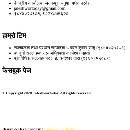
केन्द्रीय कार्यालय: जनकपुर, धनुषा, मधेश प्रदेश
jaleshwortoday@gmail.com
९८४४०२७९७१, ९८२४८७७६२७
हाम्रो टिम
सञ्चालक तथा प्रधान सम्पादक :- पवन कुमार साह (९८४४०२७९७१)
कानुनी सल्लाहकार :- अधिबक्ता कालेश्वर महतो
प्राविधिक सल्लाहकार :- ई. चन्देश्वर दास (९८६०१५५०८९)
फेसबुक पेज
© Copyright 2020 Jaleshwortoday. All rights reserved.
सस्तो नभई भरपर्दाे वेबसाईट बनाउन सम्पर्क : ९८०१०३५९०५
Design & Developed By :
Journey For Tech