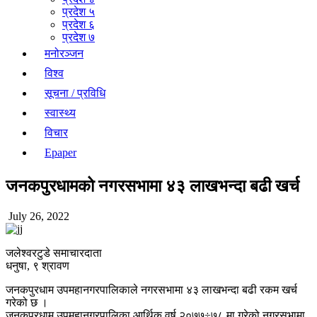
प्रदेश ५
प्रदेश ६
प्रदेश ७
मनोरञ्जन
विश्व
सूचना / प्रविधि
स्वास्थ्य
विचार
Epaper
जनकपुरधामको नगरसभामा ४३ लाखभन्दा बढी खर्च
July 26, 2022
जलेश्वरटुडे समाचारदाता
धनुषा, ९ श्रावण
जनकपुरधाम उपमहानगरपालिकाले नगरसभामा ४३ लाखभन्दा बढी रकम खर्च
गरेको छ ।
जनकपुरधाम उपमहानगरपालिका आर्थिक वर्ष २०७७÷७८ मा गरेको नगरसभामा