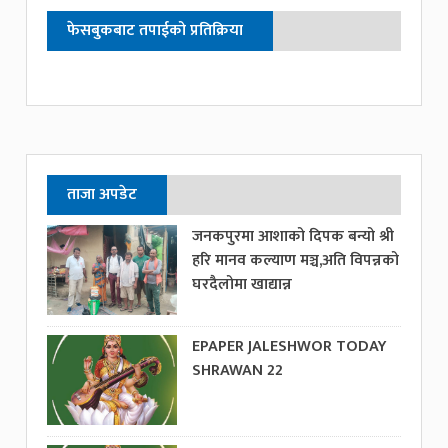
फेसबुकबाट तपाईको प्रतिक्रिया
ताजा अपडेट
जनकपुरमा आशाको दिपक बन्यो श्री
हरि मानव कल्याण मञ्च,अति विपन्नको
घरदैलोमा खाद्यान्न
EPAPER JALESHWOR TODAY
SHRAWAN 22