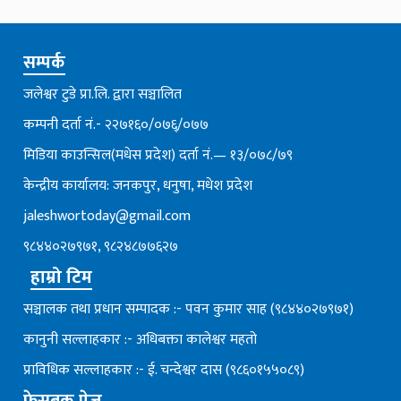
सम्पर्क
जलेश्वर टुडे प्रा.लि. द्वारा सञ्चालित
कम्पनी दर्ता नं.- २२७१६०/०७६्/०७७
मिडिया काउन्सिल(मधेस प्रदेश) दर्ता नं.— १३/०७८/७९
केन्द्रीय कार्यालय: जनकपुर, धनुषा, मधेश प्रदेश
jaleshwortoday@gmail.com
९८४४०२७९७१, ९८२४८७७६२७
हाम्रो टिम
सञ्चालक तथा प्रधान सम्पादक :- पवन कुमार साह (९८४४०२७९७१)
कानुनी सल्लाहकार :- अधिबक्ता कालेश्वर महतो
प्राविधिक सल्लाहकार :- ई. चन्देश्वर दास (९८६०१५५०८९)
फेसबुक पेज