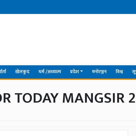
ार्ता
खेलकुद
धर्म /अध्यात्म
प्रदेश
मनोरञ्जन
विश्व
सू
R TODAY MANGSIR 2