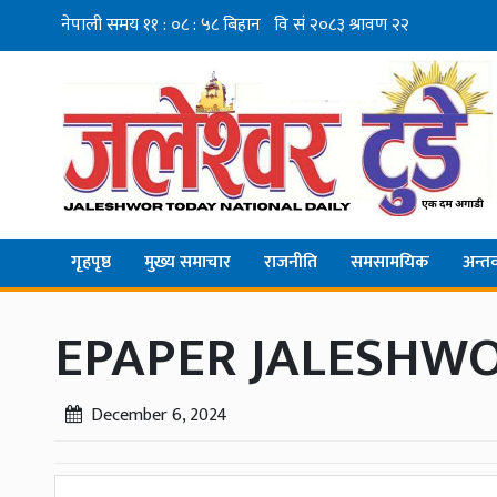
गृहपृष्ठ
मुख्य समाचार
राजनीति
समसामयिक
अन्तर्व
EPAPER JALESHWO
December 6, 2024