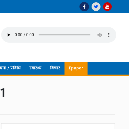
चना / प्रविधि
स्वास्थ्य
विचार
Epaper
1