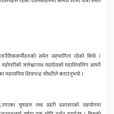
ालयहरु रहेको पालिकाहरुमा कलश शोभा यात्रा समेत
 राजनैतिककर्मीहरुको समेत सहभागिता रहेको थियो ।
ाइने महोत्तरीको जलेश्वरनाथ महादेवको महाशिवलिंग आफ्नै
ंघका महासचिव शिवचन्द्र चौधरीले बताउनुभयो ।
ु,नगरका युवाहरु तथा प्रहरी प्रशासनको सहयोगमा
्तजनहरुलाई वर्षमा एक चोटि दर्शन गराईन्छ । विश्वको