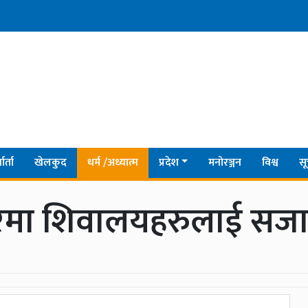
ार्ता
खेलकुद
धर्म /अध्यात्म
प्रदेश
मनोरञ्जन
विश्व
सू
सरमा शिवालयहरुलाई सज