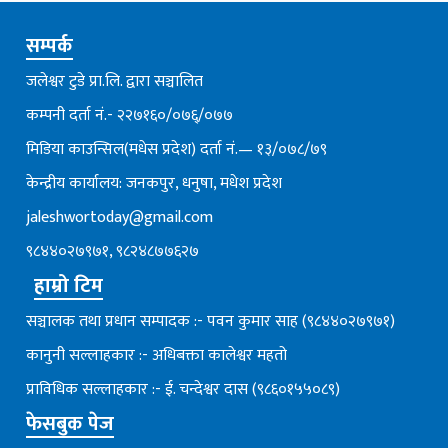
सम्पर्क
जलेश्वर टुडे प्रा.लि. द्वारा सञ्चालित
कम्पनी दर्ता नं.- २२७१६०/०७६्/०७७
मिडिया काउन्सिल(मधेस प्रदेश) दर्ता नं.— १३/०७८/७९
केन्द्रीय कार्यालय: जनकपुर, धनुषा, मधेश प्रदेश
jaleshwortoday@gmail.com
९८४४०२७९७१, ९८२४८७७६२७
हाम्रो टिम
सञ्चालक तथा प्रधान सम्पादक :- पवन कुमार साह (९८४४०२७९७१)
कानुनी सल्लाहकार :- अधिबक्ता कालेश्वर महतो
प्राविधिक सल्लाहकार :- ई. चन्देश्वर दास (९८६०१५५०८९)
फेसबुक पेज