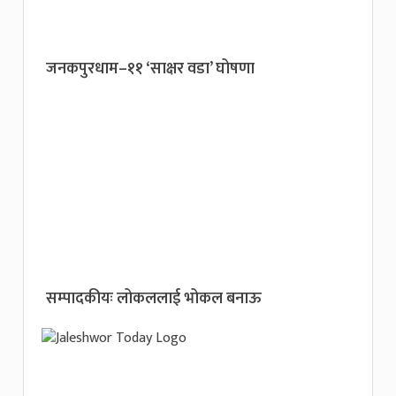
जनकपुरधाम–११ ‘साक्षर वडा’ घोषणा
सम्पादकीयः लोकललाई भोकल बनाऊ