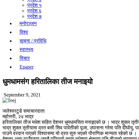
प्रदेश ५
प्रदेश ६
प्रदेश ७
मनोरञ्जन
विश्व
सूचना / प्रविधि
स्वास्थ्य
विचार
Epaper
धुमधामसंग हरितालिका तीज मनाइयो
September 9, 2021
जलेश्वरटुडे समाचारदाता
महोत्तरी, २४ भाद्र
हरितालिका तीज मधेश सहित देशभर धुमधामसित मनाइएको छ । भाद्र शुक्ल तृतीयाक
भाद्र शुक्ल तृतीयामा व्रत बसी शिव पार्वतीको पूजा, उपासना गरेमा पति दीर्घायु, 
पाउने वरदान पाएको विश्वासमा यो व्रत सुरु भएको पौराणिक मान्यता रहेको छ ।
देशका अन्य ठाउँहरुमा जस्तै पछिल्लो समय मधेशमा क्षेत्रमा पनि तीजको तामझाम