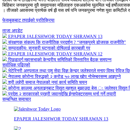
बिहिबार जनकपुरमा दुवै समुदायका महिलाहरु एकअर्कामा घुलमिल भई हर्षोल्लासका
। तीजको अवसरमा प्रत्येक वर्ष झै यस वर्ष पनि जनकपुरमा गणेश युवा कमिटीले 
फेसबुकबाट तपाईको प्रतिक्रिया
ताजा अपडेट
EPAPER JALESHWOR TODAY SHRAWAN 13
संरक्षणक संकल्प कि राजनीतिक प्रदर्शन ? “जनकपुरमे डोजरक राजनीति”
सम्पादकीयः सुनसरी घट्नाको दोषिलाई कारबाही गर
EPAPER JALESHWOR TODAY SHRAWAN 12
पिछडावर्ग महासभाको केन्द्रीय समितिको विस्तारित बैठक समपन्न
सर्वाधिक पढिएको
भेटेरिनरी अस्पताल तथा पशु सेवा विज्ञ केन्द्र्र जलेश्वरले मनाए विश्व रेविज द
नेपालमा कोरोना विरुद्धको २ करोड ५० लाख खोप नोभेम्बरसम्म आइपुग्ने
श्री लहेरी समाज नेपालको नयां कार्य समिति चयन
कोरोना कालमा अनलाइनबाट विद्युत महशुल बुझाउदा बेस ः जलेश्वर विद्युत व
प्रदेश २ सरकारको प्रहरी जवानदेखि ईन्सपेक्टरसम्म भर्ना गर्ने तयारी
सम्बन्धित समाचार
EPAPER JALESHWOR TODAY SHRAWAN 13