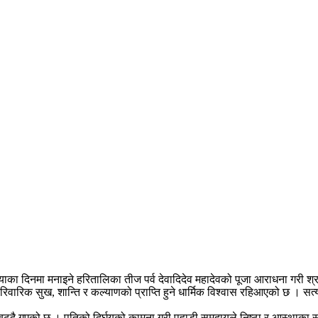
ा दिनमा मनाइने हरितालिका तीज पर्व देवादिदेव महादेवको पूजा आराधना गरी श्रद
पारिवारिक सुख, शान्ति र कल्याणको प्राप्ति हुने धार्मिक विश्वास रहिआएको छ । सत्
 बढ्दै गएको छ । पतिको दिर्घयुको कामना गरी पहाडी समुदायले निष्ठा र आस्थाका 