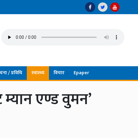
चना / प्रविधि
स्वास्थ्य
विचार
Epaper
्ट म्यान एण्ड वुमन’