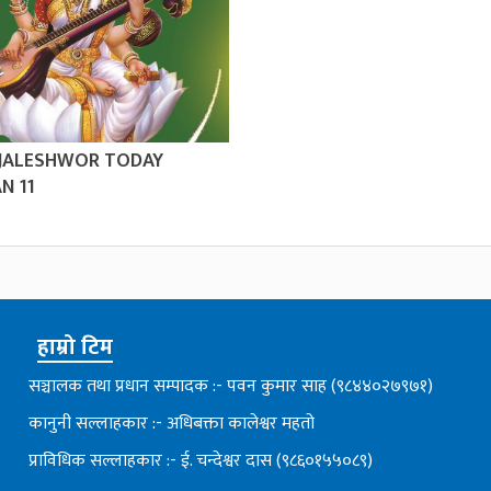
 JALESHWOR TODAY
N 11
हाम्रो टिम
सञ्चालक तथा प्रधान सम्पादक :- पवन कुमार साह (९८४४०२७९७१)
कानुनी सल्लाहकार :- अधिबक्ता कालेश्वर महतो
प्राविधिक सल्लाहकार :- ई. चन्देश्वर दास (९८६०१५५०८९)