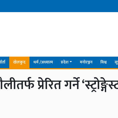
ार्ता
खेलकुद
धर्म /अध्यात्म
प्रदेश
मनोरञ्जन
विश्व
सू
्फ प्रेरित गर्ने ‘स्ट्रोङ्गेस