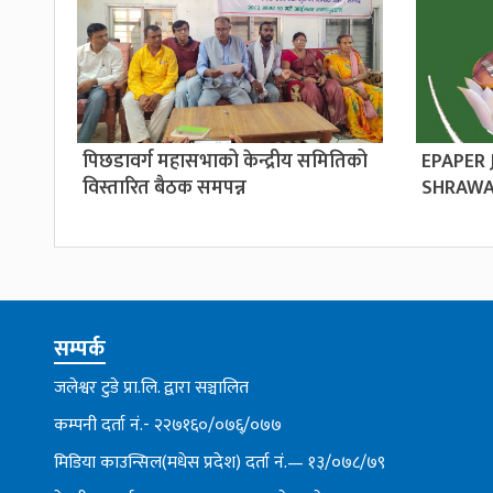
पिछडावर्ग महासभाको केन्द्रीय समितिको
EPAPER
विस्तारित बैठक समपन्न
SHRAWA
सम्पर्क
जलेश्वर टुडे प्रा.लि. द्वारा सञ्चालित
कम्पनी दर्ता नं.- २२७१६०/०७६्/०७७
मिडिया काउन्सिल(मधेस प्रदेश) दर्ता नं.— १३/०७८/७९