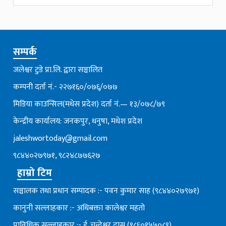
सम्पर्क
जलेश्वर टुडे प्रा.लि. द्वारा सञ्चालित
कम्पनी दर्ता नं.- २२७१६०/०७६्/०७७
मिडिया काउन्सिल(मधेस प्रदेश) दर्ता नं.— १३/०७८/७९
केन्द्रीय कार्यालय: जनकपुर, धनुषा, मधेश प्रदेश
jaleshwortoday@gmail.com
९८४४०२७९७१, ९८२४८७७६२७
हाम्रो टिम
सञ्चालक तथा प्रधान सम्पादक :- पवन कुमार साह (९८४४०२७९७१)
कानुनी सल्लाहकार :- अधिबक्ता कालेश्वर महतो
प्राविधिक सल्लाहकार :- ई. चन्देश्वर दास (९८६०१५५०८९)