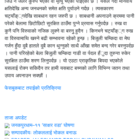
जिउ नै जलेर कुरुप भएको वा मृत्यु भएको पाइएको छ । यसले गर्दा मानवीय
क्षतिदेखि अन्य जनधनको समेत क्षति पुर्याउने गर्दछ । त्यसकारण
चट्याँङ््गदेखि साबधान रहन जरुरी छ । साबधानी अपनाउने क्रममा पानी
परेको बेलामा छिटोछिटो सुरक्षित ठाउँमा पुग्ने प्र्रयास गर्नुपर्दछ । रुख वा
कुनै पनि विरुवाको नजिक लुक्ने वा बस्नुु हुदैन । किनभने चट्याँङ््ग रुख
वा विरुवामाथि खस्ने बढी सम्भावना रहेको हुन्छ । बिजुली चम्किदा वा मेघ
गर्जन हुँदा दुबै हातले दुबै कान थुन्नुको साथै आँखा समेत बन्द गरेर बस्नुपर्दछ
। पानी परिरहेको बेला बिजुली चम्किदा गाडी वा र्पदल हँुदा तुरुन्त रुकेर
सुरक्षित ठाउँमा शरण लिनुपर्दछ । यो एउटा प्राकृतिक बिपदा भएकोले
यसलाई रोक्न सकिदैन तर हामी यसबाट बच्नको लागि विभिन्न जतन तथा
उपाय अपनाउन सक्छौं ।
फेसबुकबाट तपाईको प्रतिक्रिया
ताजा अपडेट
जनकपुरधाम–११ ‘साक्षर वडा’ घोषणा
सम्पादकीयः लोकललाई भोकल बनाऊ