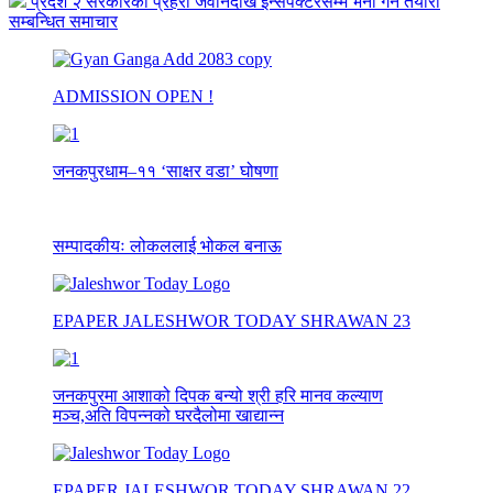
प्रदेश २ सरकारको प्रहरी जवानदेखि ईन्सपेक्टरसम्म भर्ना गर्ने तयारी
सम्बन्धित समाचार
ADMISSION OPEN !
जनकपुरधाम–११ ‘साक्षर वडा’ घोषणा
सम्पादकीयः लोकललाई भोकल बनाऊ
EPAPER JALESHWOR TODAY SHRAWAN 23
जनकपुरमा आशाको दिपक बन्यो श्री हरि मानव कल्याण
मञ्च,अति विपन्नको घरदैलोमा खाद्यान्न
EPAPER JALESHWOR TODAY SHRAWAN 22