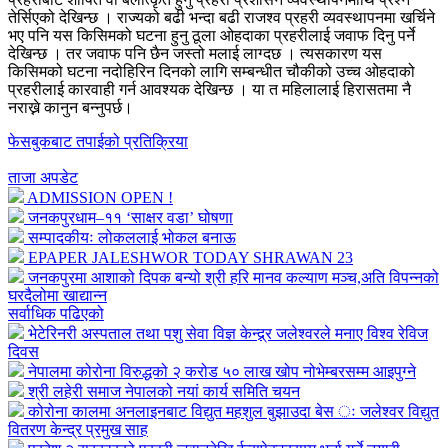
तेर्सिएको देखिन्छ । राज्यको बढी भन्दा बढी राजश्व प्रहरी व्यवस्थापनमा खर्चिने
भए पनि यस किसिमको घटना हुनु ठूला ओहदाका प्रहरीलाई जवाफ दिनु पर्ने
देखिन्छ । तर जवाफ पनि छैन जस्तो मलाई लाग्दछ । त्यसकारण यस
किसिमको घटना नदोहिरिन दिनको लागि सम्बन्धीत चौकीको उच्च ओहदाको
प्रहरीलाई कारवाही गर्न आवश्यक देखिन्छ । या त महिलालाई हिरासतमा नै
नराख्ने कानुन बन्नुपर्छ।
फेसबुकबाट तपाईको प्रतिक्रिया
ताजा अपडेट
ADMISSION OPEN !
जनकपुरधाम–११ ‘साक्षर वडा’ घोषणा
सम्पादकीयः लोकललाई भोकल बनाऊ
EPAPER JALESHWOR TODAY SHRAWAN 23
जनकपुरमा आशाको दिपक बन्यो श्री हरि मानव कल्याण मञ्च,अति विपन्नको
घरदैलोमा खाद्यान्न
सर्वाधिक पढिएको
भेटेरिनरी अस्पताल तथा पशु सेवा विज्ञ केन्द्र्र जलेश्वरले मनाए विश्व रेविज
दिवस
नेपालमा कोरोना विरुद्धको २ करोड ५० लाख खोप नोभेम्बरसम्म आइपुग्ने
श्री लहेरी समाज नेपालको नयां कार्य समिति चयन
कोरोना कालमा अनलाइनबाट विद्युत महशुल बुझाउदा बेस ः जलेश्वर विद्युत
वितरण केन्द्र प्रमुख साह