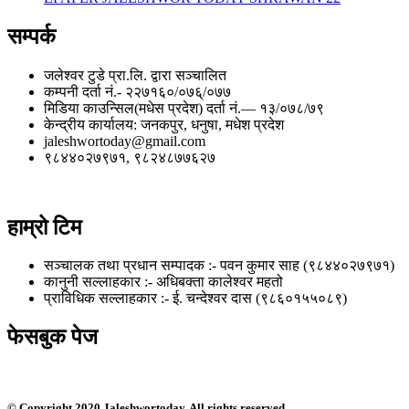
सम्पर्क
जलेश्वर टुडे प्रा.लि. द्वारा सञ्चालित
कम्पनी दर्ता नं.- २२७१६०/०७६्/०७७
मिडिया काउन्सिल(मधेस प्रदेश) दर्ता नं.— १३/०७८/७९
केन्द्रीय कार्यालय: जनकपुर, धनुषा, मधेश प्रदेश
jaleshwortoday@gmail.com
९८४४०२७९७१, ९८२४८७७६२७
हाम्रो टिम
सञ्चालक तथा प्रधान सम्पादक :- पवन कुमार साह (९८४४०२७९७१)
कानुनी सल्लाहकार :- अधिबक्ता कालेश्वर महतो
प्राविधिक सल्लाहकार :- ई. चन्देश्वर दास (९८६०१५५०८९)
फेसबुक पेज
© Copyright 2020 Jaleshwortoday. All rights reserved.