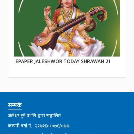
EPAPER JALESHWOR TODAY SHRAWAN 21
सम्पर्क
जलेश्वर टुडे प्रा.लि. द्वारा सञ्चालित
कम्पनी दर्ता नं.- २२७१६०/०७६्/०७७