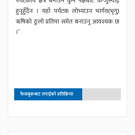
पर्यटकीय क्षेत्र बनाउन कुनै पक्षबाट कन्जुस्याई
हुनुहुँदैन । यहाँ पर्यटक लोभ्याउन भार्गव(भृगु)
ऋषिको ठुलो प्रतिमा समेत बनाउनु आवश्यक छ
।’
फेसबुकबाट तपाईको प्रतिक्रिया