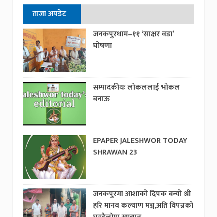
ताजा अपडेट
जनकपुरधाम–११ ‘साक्षर वडा’
घोषणा
सम्पादकीयः लोकललाई भोकल
बनाऊ
EPAPER JALESHWOR TODAY
SHRAWAN 23
जनकपुरमा आशाको दिपक बन्यो श्री
हरि मानव कल्याण मञ्च,अति विपन्नको