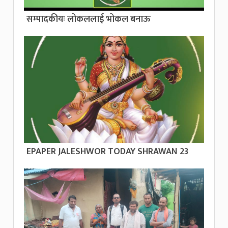
सम्पादकीयः लोकललाई भोकल बनाऊ
EPAPER JALESHWOR TODAY SHRAWAN 23