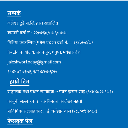
सम्पर्क
जलेश्वर टुडे प्रा.लि. द्वारा सञ्चालित
कम्पनी दर्ता नं.- २२७१६०/०७६्/०७७
मिडिया काउन्सिल(मधेस प्रदेश) दर्ता नं.— १३/०७८/७९
केन्द्रीय कार्यालय: जनकपुर, धनुषा, मधेश प्रदेश
jaleshwortoday@gmail.com
९८४४०२७९७१, ९८२४८७७६२७
हाम्रो टिम
सञ्चालक तथा प्रधान सम्पादक :- पवन कुमार साह (९८४४०२७९७१)
कानुनी सल्लाहकार :- अधिबक्ता कालेश्वर महतो
प्राविधिक सल्लाहकार :- ई. चन्देश्वर दास (९८६०१५५०८९)
फेसबुक पेज