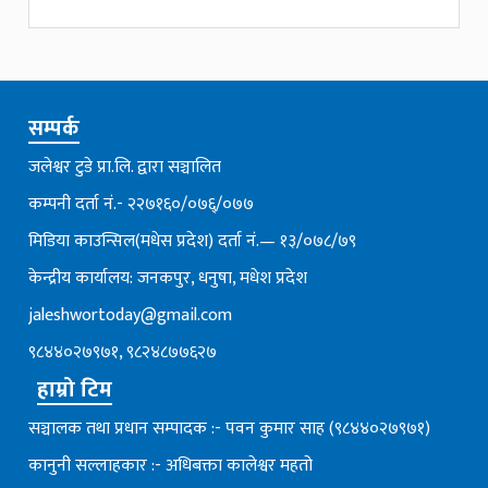
सम्पर्क
जलेश्वर टुडे प्रा.लि. द्वारा सञ्चालित
कम्पनी दर्ता नं.- २२७१६०/०७६्/०७७
मिडिया काउन्सिल(मधेस प्रदेश) दर्ता नं.— १३/०७८/७९
केन्द्रीय कार्यालय: जनकपुर, धनुषा, मधेश प्रदेश
jaleshwortoday@gmail.com
९८४४०२७९७१, ९८२४८७७६२७
हाम्रो टिम
सञ्चालक तथा प्रधान सम्पादक :- पवन कुमार साह (९८४४०२७९७१)
कानुनी सल्लाहकार :- अधिबक्ता कालेश्वर महतो