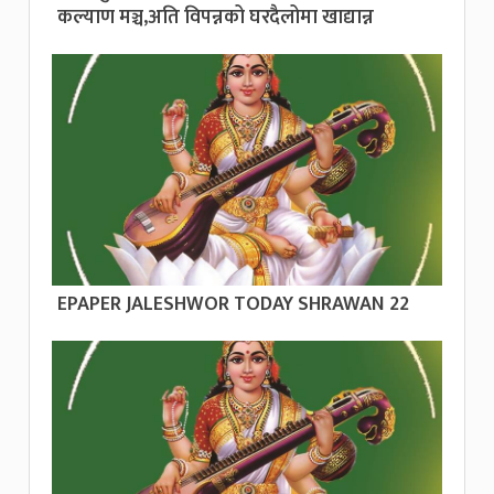
कल्याण मञ्च,अति विपन्नको घरदैलोमा खाद्यान्न
EPAPER JALESHWOR TODAY SHRAWAN 22