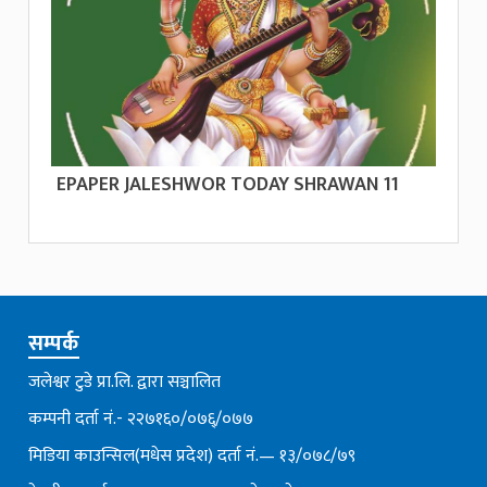
EPAPER JALESHWOR TODAY SHRAWAN 11
सम्पर्क
जलेश्वर टुडे प्रा.लि. द्वारा सञ्चालित
कम्पनी दर्ता नं.- २२७१६०/०७६्/०७७
मिडिया काउन्सिल(मधेस प्रदेश) दर्ता नं.— १३/०७८/७९