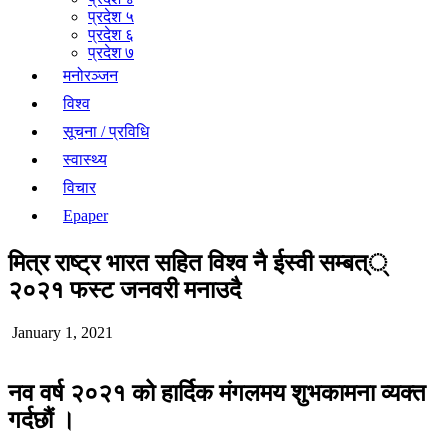
प्रदेश ५
प्रदेश ६
प्रदेश ७
मनोरञ्जन
विश्व
सूचना / प्रविधि
स्वास्थ्य
विचार
Epaper
मित्र राष्ट्र भारत सहित विश्व नै ईस्वी सम्बत््
२०२१ फस्ट जनवरी मनाउदै
January 1, 2021
नव वर्ष २०२१ को हार्दिक मंगलमय शुभकामना व्यक्त
गर्दछौं ।