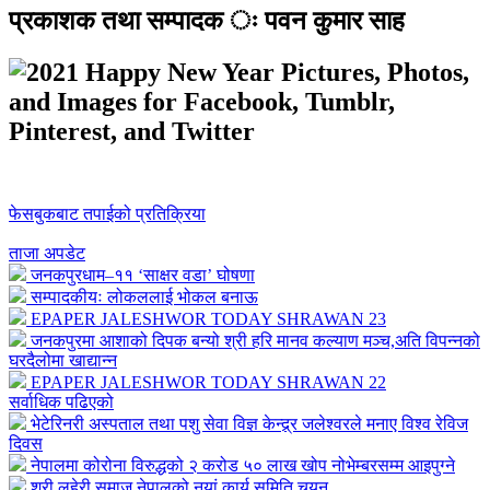
प्रकाशक तथा सम्पादक ः पवन कुमार साह
फेसबुकबाट तपाईको प्रतिक्रिया
ताजा अपडेट
जनकपुरधाम–११ ‘साक्षर वडा’ घोषणा
सम्पादकीयः लोकललाई भोकल बनाऊ
EPAPER JALESHWOR TODAY SHRAWAN 23
जनकपुरमा आशाको दिपक बन्यो श्री हरि मानव कल्याण मञ्च,अति विपन्नको
घरदैलोमा खाद्यान्न
EPAPER JALESHWOR TODAY SHRAWAN 22
सर्वाधिक पढिएको
भेटेरिनरी अस्पताल तथा पशु सेवा विज्ञ केन्द्र्र जलेश्वरले मनाए विश्व रेविज
दिवस
नेपालमा कोरोना विरुद्धको २ करोड ५० लाख खोप नोभेम्बरसम्म आइपुग्ने
श्री लहेरी समाज नेपालको नयां कार्य समिति चयन