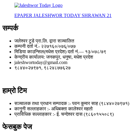
EPAPER JALESHWOR TODAY SHRAWAN 21
सम्पर्क
जलेश्वर टुडे प्रा.लि. द्वारा सञ्चालित
कम्पनी दर्ता नं.- २२७१६०/०७६्/०७७
मिडिया काउन्सिल(मधेस प्रदेश) दर्ता नं.— १३/०७८/७९
केन्द्रीय कार्यालय: जनकपुर, धनुषा, मधेश प्रदेश
jaleshwortoday@gmail.com
९८४४०२७९७१, ९८२४८७७६२७
हाम्रो टिम
सञ्चालक तथा प्रधान सम्पादक :- पवन कुमार साह (९८४४०२७९७१)
कानुनी सल्लाहकार :- अधिबक्ता कालेश्वर महतो
प्राविधिक सल्लाहकार :- ई. चन्देश्वर दास (९८६०१५५०८९)
फेसबुक पेज