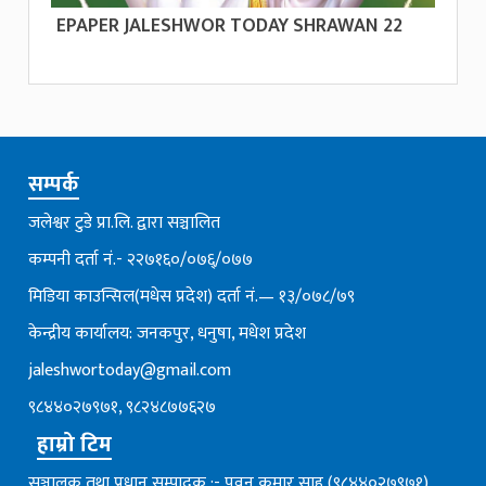
EPAPER JALESHWOR TODAY SHRAWAN 22
सम्पर्क
जलेश्वर टुडे प्रा.लि. द्वारा सञ्चालित
कम्पनी दर्ता नं.- २२७१६०/०७६्/०७७
मिडिया काउन्सिल(मधेस प्रदेश) दर्ता नं.— १३/०७८/७९
केन्द्रीय कार्यालय: जनकपुर, धनुषा, मधेश प्रदेश
jaleshwortoday@gmail.com
९८४४०२७९७१, ९८२४८७७६२७
हाम्रो टिम
सञ्चालक तथा प्रधान सम्पादक :- पवन कुमार साह (९८४४०२७९७१)