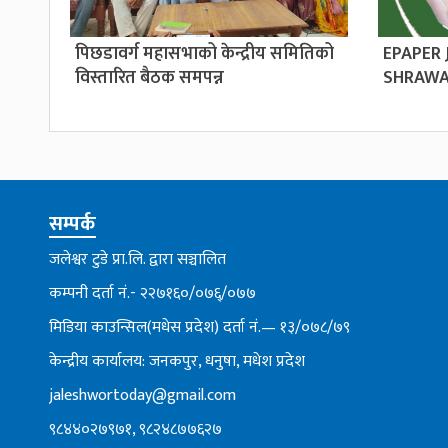
पिछडावर्ग महासभाको केन्द्रीय समितिको
EPAPER
विस्तारित बैठक समपन्न
SHRAWA
सम्पर्क
जलेश्वर टुडे प्रा.लि. द्वारा सञ्चालित
कम्पनी दर्ता नं.- २२७१६०/०७६्/०७७
मिडिया काउन्सिल(मधेस प्रदेश) दर्ता नं.— १३/०७८/७९
केन्द्रीय कार्यालय: जनकपुर, धनुषा, मधेश प्रदेश
jaleshwortoday@gmail.com
९८४४०२७९७१, ९८२४८७७६२७