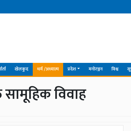
ार्ता
खेलकुद
धर्म /अध्यात्म
प्रदेश
मनोरञ्जन
विश्व
सू
त सामूहिक विवाह