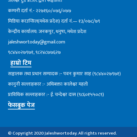
जलेश्वर टुडे प्रा.लि. द्वारा सञ्चालित
कम्पनी दर्ता नं.- २२७१६०/०७६्/०७७
मिडिया काउन्सिल(मधेस प्रदेश) दर्ता नं.— १३/०७८/७९
केन्द्रीय कार्यालय: जनकपुर, धनुषा, मधेश प्रदेश
jaleshwortoday@gmail.com
९८४४०२७९७१, ९८२४८७७६२७
हाम्रो टिम
सञ्चालक तथा प्रधान सम्पादक :- पवन कुमार साह (९८४४०२७९७१)
कानुनी सल्लाहकार :- अधिबक्ता कालेश्वर महतो
प्राविधिक सल्लाहकार :- ई. चन्देश्वर दास (९८६०१५५०८९)
फेसबुक पेज
© Copyright 2020 Jaleshwortoday. All rights reserved.