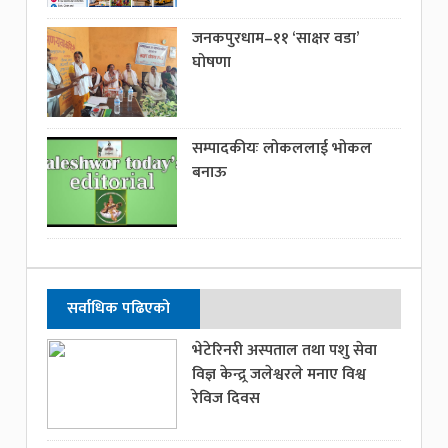
जनकपुरधाम–११ ‘साक्षर वडा’
घोषणा
सम्पादकीयः लोकललाई भोकल
बनाऊ
सर्वाधिक पढिएको
भेटेरिनरी अस्पताल तथा पशु सेवा
विज्ञ केन्द्र्र जलेश्वरले मनाए विश्व
रेविज दिवस