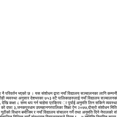
 परिवर्तन भएको छ । यस संशोधन द्वारा नयाँ विद्यालय सञ्चालनका लागि कम्पनी कानून
ोही व्यवस्था अनुसार देशभरका ७५३ वटै पालिकाहरुलाई नयाँ विद्यालय सञ्चालनको अ
 देखि कक्षा ८ सम्म थप गर्न चाहेमा प्रक्रिय ा पुर्याई अनुमति लिन सकिने व्यवस
 २०२८ को दफा ३,जनकपुरधाम उपमहानगरपालिका शिक्षा ऐन २०७७,दोस्रो संशोधन म
ुठीको विधान बमोजिम र नयाँ विद्यालय संचालन गर्ने तथा अनुमति दिने नेपालको स
चालित विभिन्न नयाँ संंस्थागत विद्यालयहरुले विगत ६—७ वर्षदेखि नियमित रुपम