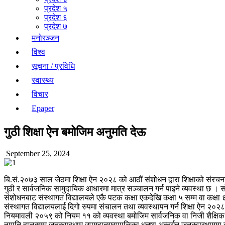
प्रदेश ५
प्रदेश ६
प्रदेश ७
मनोरञ्जन
विश्व
सूचना / प्रविधि
स्वास्थ्य
विचार
Epaper
गुठी शिक्षा ऐन बमोजिम अनुमति देऊ
September 25, 2024
बि.सं.२०७३ साल जेठमा शिक्षा ऐन २०२८ को आठौं संशोधन द्वारा शिक्षाको संरचना नै
गुठी र सार्वजनिक सामुदायिक आधारमा मात्र सञ्चालन गर्न पाइने व्यवस्था छ । स
संशोधनबाट संस्थागत विद्यालयले एकै पटक कक्षा एकदेखि कक्षा ५ सम्म वा कक्षा ६
संस्थागत विद्यालयलाई दिगो रुपमा संचालन तथा व्यवस्थापन गर्न शिक्षा ऐन
नियमावली २०५९ को नियम ११ को व्यवस्था बमोजिम सार्वजनिक वा निजी शैक्षिक ग
तापनि हालसम्म जनकपुरधाम उपमहानगरपाालिका धनुषा अन्तर्गत जनकपुरधाममा संं