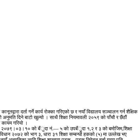
द्वारा दर्ता गर्ने कार्य रोक्का गरिएको छ र नयाँ विद्यालय सञ्चालन गर्न शैक्षिक
नुमति दिने बाटो खुल्यो । साथै शिक्षा नियमावली २०५९ को पाँचौ र छैंठौं
्था कायम गरियो ।
िति २०७९।०३।१० को बँुदा नं.— ५ को उपबँुदा १,२ र ३ को बमोजिम,शिक्षा
ंविधान २०७२ को भाग ३, धारा ३१ शिक्षा सम्बन्धी हकको (५) मा उल्लेख भए
ा नयाँ अनुमतिका लागि शिक्षा शाखामा पटक—पटक निवेदन दर्ता गराए पनि