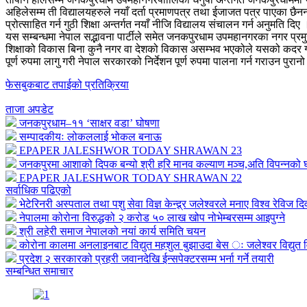
अहिलेसम्म ती विद्यालयहरुले नयाँ दर्ता प्रमाणपत्र तथा ईजाजत पत्र पाएका छै
प्रोत्साहित गर्न गुठी शिक्षा अन्तर्गत नयाँ नीजि विद्यालय संचालन गर्न अनुमति 
यस सम्बन्धमा नेपाल सद्भावना पार्टीले समेत जनकपुरधाम उपमहानगरका नगर प्रमु
शिक्षाको विकास बिना कुनै नगर वा देशको विकास असम्भव भएकोले यसको कदर गर्
पूर्ण रुपमा लागु गरी नेपाल सरकारको निर्देशन पूर्ण रुपमा पालना गर्न गराउन पु
फेसबुकबाट तपाईको प्रतिक्रिया
ताजा अपडेट
जनकपुरधाम–११ ‘साक्षर वडा’ घोषणा
सम्पादकीयः लोकललाई भोकल बनाऊ
EPAPER JALESHWOR TODAY SHRAWAN 23
जनकपुरमा आशाको दिपक बन्यो श्री हरि मानव कल्याण मञ्च,अति विपन्नको घर
EPAPER JALESHWOR TODAY SHRAWAN 22
सर्वाधिक पढिएको
भेटेरिनरी अस्पताल तथा पशु सेवा विज्ञ केन्द्र्र जलेश्वरले मनाए विश्व रेविज द
नेपालमा कोरोना विरुद्धको २ करोड ५० लाख खोप नोभेम्बरसम्म आइपुग्ने
श्री लहेरी समाज नेपालको नयां कार्य समिति चयन
कोरोना कालमा अनलाइनबाट विद्युत महशुल बुझाउदा बेस ः जलेश्वर विद्युत व
प्रदेश २ सरकारको प्रहरी जवानदेखि ईन्सपेक्टरसम्म भर्ना गर्ने तयारी
सम्बन्धित समाचार