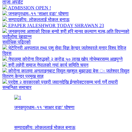
ताजा अपडेट
ADMISSION OPEN !
जनकपुरधाम–११ ‘साक्षर वडा’ घोषणा
सम्पादकीयः लोकललाई भोकल बनाऊ
EPAPER JALESHWOR TODAY SHRAWAN 23
जनकपुरमा आशाको दिपक बन्यो श्री हरि मानव कल्याण मञ्च,अति विपन्नको
घरदैलोमा खाद्यान्न
सर्वाधिक पढिएको
भेटेरिनरी अस्पताल तथा पशु सेवा विज्ञ केन्द्र्र जलेश्वरले मनाए विश्व रेविज
दिवस
नेपालमा कोरोना विरुद्धको २ करोड ५० लाख खोप नोभेम्बरसम्म आइपुग्ने
श्री लहेरी समाज नेपालको नयां कार्य समिति चयन
कोरोना कालमा अनलाइनबाट विद्युत महशुल बुझाउदा बेस ः जलेश्वर विद्युत
वितरण केन्द्र प्रमुख साह
प्रदेश २ सरकारको प्रहरी जवानदेखि ईन्सपेक्टरसम्म भर्ना गर्ने तयारी
सम्बन्धित समाचार
जनकपुरधाम–११ ‘साक्षर वडा’ घोषणा
सम्पादकीयः लोकललाई भोकल बनाऊ