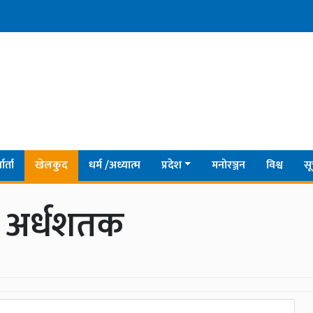
ार्ता
खेलकुद
धर्म /अध्यात्म
प्रदेश
मनोरञ्जन
विश्व
सू
ए अर्धशतक