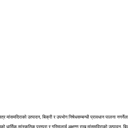
 मांसमदिराको उत्पादन, बिक्री र उपभोग निषेधसम्बन्धी प्रावधान पालना नगर्नेला
धार्मिक,सांस्कृतिक परम्परा र गरिमालाई अक्षुण्ण राख्न मांसमदिराको उत्पादन, 