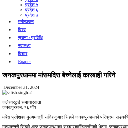
प्रदेश ५
प्रदेश ६
प्रदेश ७
मनोरञ्जन
विश्व
सूचना / प्रविधि
स्वास्थ्य
विचार
Epaper
जनकपुरधाममा मांसमदिरा बेच्नेलाई कारबाही गरिने
December 31, 2024
जलेश्वरटुडे समाचारदाता
जनकपुरधाम, १६ पौंष
मधेस प्रदेशका मुख्यमन्त्री सतिशकुमार सिंहले जनकपुरधामको परिक्रमा सडकभित्र
मुख्यमन्त्री सिंहले आज जनकपुरधाममा सञ्चारकर्मीहरूसँगको भेटमा जनकपुरधामको 