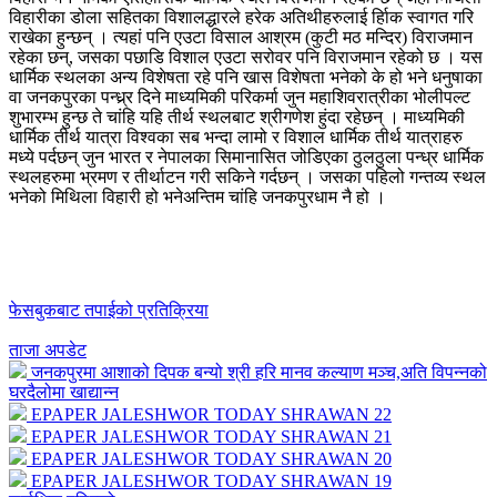
विहारीका डोला सहितका विशालद्धारले हरेक अतिथीहरुलाई र्हािक स्वागत गरि
राखेका हुन्छन् । त्यहां पनि एउटा विसाल आश्रम (कुटी मठ मन्दिर) विराजमान
रहेका छन्, जसका पछाडि विशाल एउटा सरोवर पनि विराजमान रहेको छ । यस
धार्मिक स्थलका अन्य विशेषता रहे पनि खास विशेषता भनेको के हो भने धनुषाका
वा जनकपुरका पन्ध्र्र दिने माध्यमिकी परिकर्मा जुन महाशिवरात्रीका भोलीपल्ट
शुभारम्भ हुन्छ ते चांहि यहि तीर्थ स्थलबाट श्रीगणेश हुंदा रहेछन् । माध्यमिकी
धार्मिक तीर्थ यात्रा विश्वका सब भन्दा लामो र विशाल धार्मिक तीर्थ यात्राहरु
मध्ये पर्दछन् जुन भारत र नेपालका सिमानासित जोडिएका ठुलठुला पन्ध्र धार्मिक
स्थलहरुमा भ्रमण र तीर्थाटन गरी सकिने गर्दछन् । जसका पहिलो गन्तव्य स्थल
भनेको मिथिला विहारी हो भनेअन्तिम चांहि जनकपुरधाम नै हो ।
फेसबुकबाट तपाईको प्रतिक्रिया
ताजा अपडेट
जनकपुरमा आशाको दिपक बन्यो श्री हरि मानव कल्याण मञ्च,अति विपन्नको
घरदैलोमा खाद्यान्न
EPAPER JALESHWOR TODAY SHRAWAN 22
EPAPER JALESHWOR TODAY SHRAWAN 21
EPAPER JALESHWOR TODAY SHRAWAN 20
EPAPER JALESHWOR TODAY SHRAWAN 19