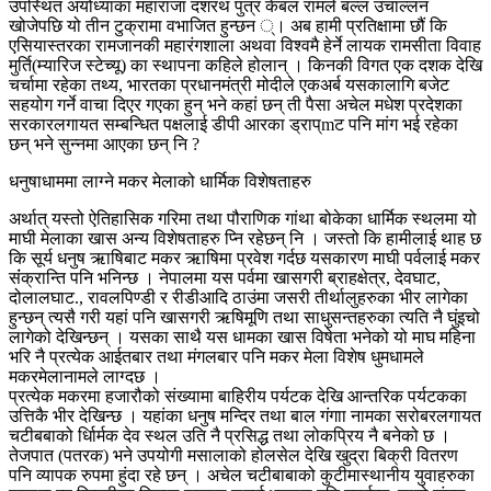
उपस्थित अयोध्याका महाराजा दशरथ पुत्र केबल रामले बल्ल उचाल्लन
खोजेपछि यो तीन टुक्रामा वभाजित हुन्छन ्। अब हामी प्रतिक्षामा छौं कि
एसियास्तरका रामजानकी महारंगशाला अथवा विश्वमै हेर्ने लायक रामसीता विवाह
मुर्ति(म्यारिज स्टेच्यू) का स्थापना कहिले होलान् । किनकी विगत एक दशक देखि
चर्चामा रहेका तथ्य, भारतका प्रधानमंत्री मोदीले एकअर्ब यसकालागि बजेट
सहयोग गर्ने वाचा दिएर गएका हुन् भने कहां छन् ती पैसा अचेल मधेश प्रदेशका
सरकारलगायत सम्बन्धित पक्षलाई डीपी आरका ड्राप्mट पनि मांग भई रहेका
छन् भने सुन्नमा आएका छन् नि ?
धनुषाधाममा लाग्ने मकर मेलाको धार्मिक विशेषताहरु
अर्थात् यस्तो ऐतिहासिक गरिमा तथा पौराणिक गांथा बोकेका धार्मिक स्थलमा यो
माघी मेलाका खास अन्य विशेषताहरु प्नि रहेछन् नि । जस्तो कि हामीलाई थाह छ
कि सूर्य धनुष ऋाषिबाट मकर ऋाषिमा प्रवेश गर्दछ यसकारण माघी पर्वलाई मकर
संंक्रान्ति पनि भनिन्छ । नेपालमा यस पर्वमा खासगरी ब्राहक्षेत्र, देवघाट,
दोलालघाट., रावलपिण्डी र रीडीआदि ठाउंमा जसरी तीर्थालुहरुका भीर लागेका
हुन्छन् त्यसै गरी यहां पनि खासगरी ऋषिमूणि तथा साधुसन्तहरुका त्यति नै घुंइचो
लागेको देखिन्छन् । यसका साथै यस धामका खास विषेता भनेको यो माघ महिना
भरि नै प्रत्येक आईतबार तथा मंगलबार पनि मकर मेला विशेष धुमधामले
मकरमेलानामले लाग्दछ ।
प्रत्येक मकरमा हजारौको संख्यामा बाहिरीय पर्यटक देखि आन्तरिक पर्यटकका
उत्तिकै भीर देखिन्छ । यहांका धनुष मन्दिर तथा बाल गंगाा नामका सरोबरलगायत
चटीबबाको र्धािर्मक देव स्थल उति नै प्रसिद्ध तथा लोकप्रिय नै बनेको छ ।
तेजपात (पतरक) भने उपयोगी मसालाको होलसेल देखि खुद्रा बिक्री वितरण
पनि व्यापक रुपमा हुंदा रहे छन् । अचेल चटीबाबाको कुटीमास्थानीय युवाहरुका