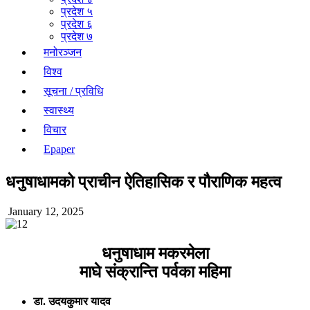
प्रदेश ५
प्रदेश ६
प्रदेश ७
मनोरञ्जन
विश्व
सूचना / प्रविधि
स्वास्थ्य
विचार
Epaper
धनुषाधामको प्राचीन ऐतिहासिक र पौराणिक महत्व
January 12, 2025
धनुषाधाम मकरमेला
माघे संक्रान्ति पर्वका महिमा
डा. उदयकुमार यादव