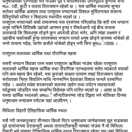
धनुषाधामका पुरणदाहा भने गाउंको पूर्व र मतलेश्वरका उत्तरपूर्वीय कुणामा सनो
मmाडी, कुटी र तलाव विराजमान रहेको छ । यस धार्मिक स्थलमा सुन्दर
सरोवर धार्मिक आश्रम तथा परशुराम भगवानको विशाल मुर्तिलगायत ससाना
देविदुर्गाको मन्दिर र शिवालय स्थापीत भएको छ ।
परशुराम भगवानको चर्चा रामायणमा यस प्रसंगमा गरिएकोछ कि श्री राम भगवान
धनुष भांचिने वितिक्कै उहांको आगमन हुन्छ र रीषलेआगो भई बीच सभामा
ललकार्छ कि शिवधनुष तोड्ने कुन अपराधी होला भनेर, अनि त्यंहा लक्ष्मण र
उहांबीच चर्काचर्की हुन्छ तत्पश्चमत् भगवान रामले धनुष छोड्ने क्रममा भांचेको हो
भनरे याचना गर्दछ, जानेर कसैले भांचेको होइन् भनी चित्त बुमmाउंदछ ।
परशुराम तलावका धार्मिक तथा पौराणिक महत्व
यसरी भगवान शिवका परम भक्त परशुराम ऋषिका नाउंमा रहेका परशुराम
तलावको धार्मिक महत्व धार्मिक तथा पौराणिक ग्रन्थहरुमा समेत भएकाले यसको
पनि कम महत्व छैन रहेको, यस कुराको साक्षत प्रमाण त्यहां विराजमान रहेका
सरोवरका भित्र शिवलिंग माथि नागनागिन देवताका विशाल फनले प्रमाणित
गर्दछ । अर्थात् मधेश सरकारको सदनमा उद्योग तथा पर्यटन व्यवसायको
पर्वद्धनमा जोडदिन यस सम्बन्धि विद्येयक पनि पारित भएको छ । आशा छ कि
यस्ता धार्मिक स्थलको अमmै सौन्दरीकरण्मा जोड दिइया भने भोलिका दिनमा
धनुषाधाम भन्दाकम पर्यटक यहां आउंदैनन् ।
मिथिला विहारी ऐतिहासिक धार्मिक स्थल
यसै गरी जनकपुरबाट तीनचार किलो मिटर धनुषाधाम जानेक्रममा मूल सडकका
पूर्व दायांभागमा ठेराकचुरी अथवा तारापटीकचुरी नामका गांउमा नै यो मिथिला
विहारी भने नामका ऐतिहासिक धार्मिक स्थल विराजमान रहेका छन् जहां मिथिला