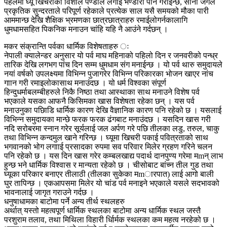
पहलमा घ्यू खिचरीका विशाल पण्डाल लगाई भण्डारा पनि गराईन्छ, सानो जंगल
प्रकृतिक सुन्दरताले परिपूर्ण रहेकाले प्रत्येक साल यसै समयको मौका पारी
आममान्छ देखि शैक्षिक भ्रमणका छात्रछात्राहरु रमाईलोगर्नकालागि
धुमधामसहित पिकनिक मनाउन चांहि यहि नै आउंने गर्दछन् ।
मकर संक्रान्ति पर्वका धार्मिक विशेषताहरु ः
नेपाली क्यालेन्डर अनुसार यो पर्व माघ महिनाको पहिलो दिन र जनवरीको पन्ध्र
तारिक देखि लगभग पांच दिन सम्म धुमधाम संग मनाईन्छ । यो पर्व थारु समुदायले
नयां वर्षको उपलक्ष्यमा विभिन्न पुजागरेर विभिन्न परिकारका भोजन खाएर नांच
गाान गरी रमाइलोकासाथ मनाउंदछ । यो धर्म विश्वका संपूर्ण
हिन्दुधर्माबलम्बीहरुले निकै निष्ठा तथा आस्थाका साथ मनाउने विशेष पर्व
भएकाले यसका आफनै किसिमका खास विशेषता रहेका छन् । यस पर्व
मनाउनुका पछिाडि धार्मिक कारण देखि वैज्ञानिक कारण पनि रहेको छ । यसलाई
विभिन्न समुदायका मान्छे फरक फरक ढंगबाट मनाउंदछ । यसदिन खास गरी
नदि सरोबरमा स्नान गरेर सूर्यलाई जल अर्पण गरे पछि तीलका लडु, तरुल, चाकु
तथा विभिन्न कन्दमुल खाने गरिन्छ । घ्यूमा खिचरी पकाई पवित्रताको साथ
भगवानको भोग लगााई प्रसादका रुपमा सव परिवार मिलेर ग्रहण गरिने चलन
पनि रहेको छ । यस दिन खास गरेर कम्बलखाद्य पदार्थ दानपुण्य गरेमा मmन् लाभ
हुन्छ भने धार्मिक विश्वास र मान्यता रहेको छ । चीसोबाट बांच्न तील गुड तथा
घ्यूका परिकार बनाएर तीलाठी (तीलका सुकेका मmारपात) लाई आगो बाली
घुर तापिन्छ । एकआपसमा मिलेर यो चांड पर्व मनाइने भएकाले यसले सदभावको
भावनालाई जागृत गराउने गर्दछ ।
धनुषाधामका बाटोमा पर्ने अन्य तीर्थ स्थलहरु
अर्थात् यस्तो महत्वपूर्ण धार्मिक स्थलका बाटोमा अन्य धार्मिक स्थल जस्तै
परशुराम तलाव, तथा मिथिला विहारी र्धािर्मक स्थलका कम महत्व नरहेको छ ।