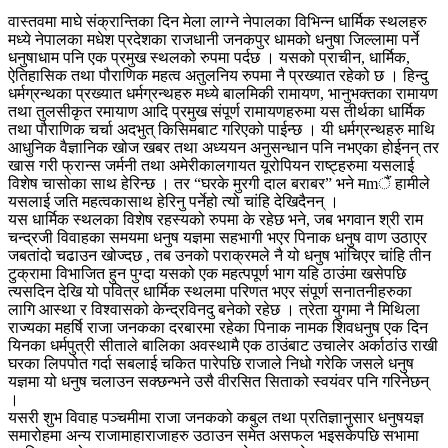
वास्तवमा माघे संक्रान्तिका दिन मेला लाग्ने नेपालका विभिन्न धार्मिक स्थलहरु
मध्ये नेपालका मधेश प्रदेशका राजधानी जनकपुर धामको धनुषा जिल्लामा पर्ने
धनुषाधाम पनि एक प्रमुख स्थलको रुपमा पर्दछ । यसको प्राचीन, धार्मिक,
ऐतिहासिक तथा पौराणिक महत्व अतुलनिय रुपमा नै प्रख्यात रहेको छ । हिन्दु
धर्मग्रन्थका प्रख्यात धर्मग्रन्थहरु मध्ये बालमिकी रामायण, भानुभक्तका रामायण
तथा तुलसीकृत रमायाण आदि प्रमुख संपूर्ण रामायणहरुमा यस तीर्थका धार्मिक
तथा पौराणिक चर्चा अदभुत् किसिमबाट गरिएको पाईन्छ । यी धर्मग्रन्थहरु माथि
आधुनिक वैज्ञानिक खोज खबर तथा अध्ययन अनुसन्धान पनि नभएका होईनन् तर
खास गरी फ्रान्स जर्मनी तथा अमेरीकालगायत यूरोपियन राष्ट्हरुमा यसलाई
विशेष चासोका साथ हेरिन्छ । तर “घरके मुरगी दाल बराबर” भने मmैं हामीले
यसलाई जति महत्वकासाथ हेरिनु पर्नेहो त्यो चांहि देखिदैनन् ।
यस धार्मिक स्थलका विशेष रहस्यको रुपमा के रहेछ भने, जब भगवान श्री राम
चन्द्रजी विवाहका समयमा धनुष यज्ञमा सहभागी भएर पिनाक धनुष वाण उठाएर
जबतांदो चढाउन खोज्दछ , तब उनको पराक्रमले नै यो धनुष भांचिएर चांहि तीन
टुक्रामा विभाजित हुन पुग्दा यसको एक महत्पपूर्ण भाग यहि ठाउंमा खसेपछि
त्यसदिन देखि यो पवित्र धार्मिक स्थलमा परिणत भएर संपूर्ण सनातनीहरुका
लागि आस्था र विश्वासको केन्द्रविनदु बनेको रहेछ । त्रेता युगमा नै मिथिला
राज्यका महर्षि राजा जनकका दरबारमा रहेका पिनाक नामक शिवधनुष एक दिन
यिनका धर्मपुत्री सीताले बालिका अवस्थामै एक ठाउंबाट उचालेर अर्काठांउ राखी
घरका लिपपोत गर्दा सबलाई चकित पारेपछि राजाले निधो गरेकि जसले धनुष
यज्ञमा यो धनुष चलाउन सक्छन्भने उसै वीरसित सिताको स्वयंवर पनि गरिनेछन्
।
यसरी शुभ विवाह पञ्चमीमा राजा जनकको कबुल तथा प्रतिज्ञानुसार धनुषयज्ञ
समारोहमा अन्य राजामाहाराजाहरु उठाउन समेत असफल भइसकेपछि सभामा