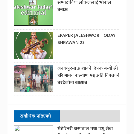
सम्पादकीयः लोकललाई भोकल
बनाऊ
EPAPER JALESHWOR TODAY
SHRAWAN 23
जनकपुरमा आशाको दिपक बन्यो श्री
हरि मानव कल्याण मञ्च,अति विपन्नको
घरदैलोमा खाद्यान्न
सर्वाधिक पढिएको
भेटेरिनरी अस्पताल तथा पशु सेवा