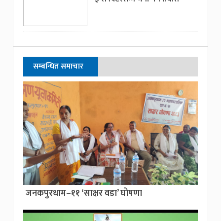
सम्बन्धित समाचार
जनकपुरधाम–११ ‘साक्षर वडा’ घोषणा