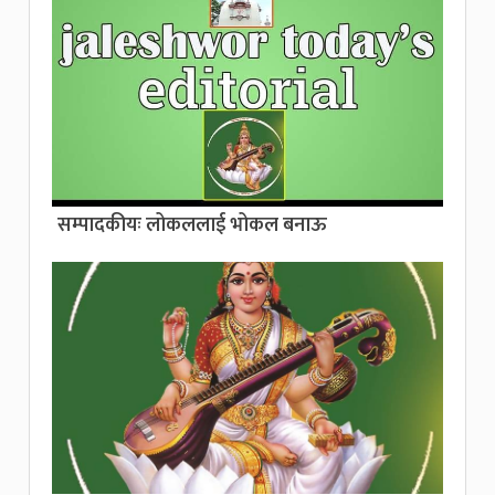
सम्पादकीयः लोकललाई भोकल बनाऊ