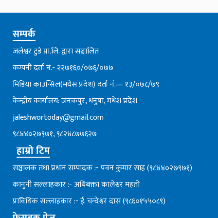
सम्पर्क
जलेश्वर टुडे प्रा.लि. द्वारा सञ्चालित
कम्पनी दर्ता नं.- २२७१६०/०७६्/०७७
मिडिया काउन्सिल(मधेस प्रदेश) दर्ता नं.— १३/०७८/७९
केन्द्रीय कार्यालय: जनकपुर, धनुषा, मधेश प्रदेश
jaleshwortoday@gmail.com
९८४४०२७९७१, ९८२४८७७६२७
हाम्रो टिम
सञ्चालक तथा प्रधान सम्पादक :- पवन कुमार साह (९८४४०२७९७१)
कानुनी सल्लाहकार :- अधिबक्ता कालेश्वर महतो
प्राविधिक सल्लाहकार :- ई. चन्देश्वर दास (९८६०१५५०८९)
फेसबुक पेज