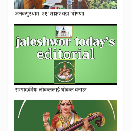
जनकपुरधाम–११ ‘साक्षर वडा’ घोषणा
सम्पादकीयः लोकललाई भोकल बनाऊ