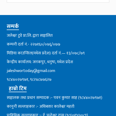
सम्पर्क
जलेश्वर टुडे प्रा.लि. द्वारा सञ्चालित
कम्पनी दर्ता नं.- २२७१६०/०७६्/०७७
मिडिया काउन्सिल(मधेस प्रदेश) दर्ता नं.— १३/०७८/७९
केन्द्रीय कार्यालय: जनकपुर, धनुषा, मधेश प्रदेश
jaleshwortoday@gmail.com
९८४४०२७९७१, ९८२४८७७६२७
हाम्रो टिम
सञ्चालक तथा प्रधान सम्पादक :- पवन कुमार साह (९८४४०२७९७१)
कानुनी सल्लाहकार :- अधिबक्ता कालेश्वर महतो
प्राविधिक सल्लाहकार :- ई. चन्देश्वर दास (९८६०१५५०८९)