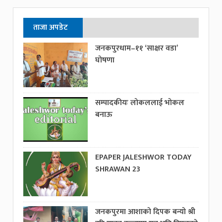
ताजा अपडेट
जनकपुरधाम–११ ‘साक्षर वडा’
घोषणा
सम्पादकीयः लोकललाई भोकल
बनाऊ
EPAPER JALESHWOR TODAY
SHRAWAN 23
जनकपुरमा आशाको दिपक बन्यो श्री