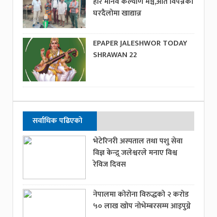
हरि मानव कल्याण मञ्च,अति विपन्नको
घरदैलोमा खाद्यान्न
EPAPER JALESHWOR TODAY
SHRAWAN 22
सर्वाधिक पढिएको
भेटेरिनरी अस्पताल तथा पशु सेवा
विज्ञ केन्द्र्र जलेश्वरले मनाए विश्व
रेविज दिवस
नेपालमा कोरोना विरुद्धको २ करोड
५० लाख खोप नोभेम्बरसम्म आइपुग्ने