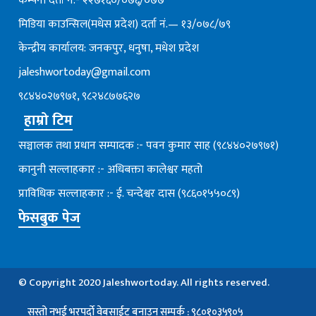
कम्पनी दर्ता नं.- २२७१६०/०७६्/०७७
मिडिया काउन्सिल(मधेस प्रदेश) दर्ता नं.— १३/०७८/७९
केन्द्रीय कार्यालय: जनकपुर, धनुषा, मधेश प्रदेश
jaleshwortoday@gmail.com
९८४४०२७९७१, ९८२४८७७६२७
हाम्रो टिम
सञ्चालक तथा प्रधान सम्पादक :- पवन कुमार साह (९८४४०२७९७१)
कानुनी सल्लाहकार :- अधिबक्ता कालेश्वर महतो
प्राविधिक सल्लाहकार :- ई. चन्देश्वर दास (९८६०१५५०८९)
फेसबुक पेज
© Copyright 2020 Jaleshwortoday. All rights reserved.
सस्तो नभई भरपर्दाे वेबसाईट बनाउन सम्पर्क : ९८०१०३५९०५