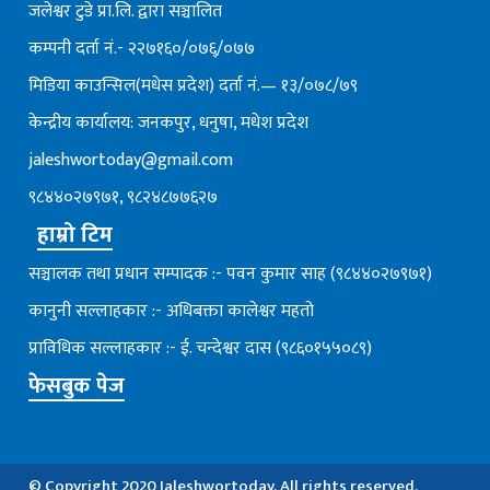
जलेश्वर टुडे प्रा.लि. द्वारा सञ्चालित
कम्पनी दर्ता नं.- २२७१६०/०७६्/०७७
मिडिया काउन्सिल(मधेस प्रदेश) दर्ता नं.— १३/०७८/७९
केन्द्रीय कार्यालय: जनकपुर, धनुषा, मधेश प्रदेश
jaleshwortoday@gmail.com
९८४४०२७९७१, ९८२४८७७६२७
हाम्रो टिम
सञ्चालक तथा प्रधान सम्पादक :- पवन कुमार साह (९८४४०२७९७१)
कानुनी सल्लाहकार :- अधिबक्ता कालेश्वर महतो
प्राविधिक सल्लाहकार :- ई. चन्देश्वर दास (९८६०१५५०८९)
फेसबुक पेज
© Copyright 2020 Jaleshwortoday. All rights reserved.