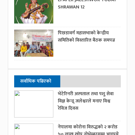
SHRAWAN 12
पिछडावर्ग महासभाको केन्द्रीय
समितिको विस्तारित बैठक समपन्न
सर्वाधिक पढिएको
भेटेरिनरी अस्पताल तथा पशु सेवा
विज्ञ केन्द्र्र जलेश्वरले मनाए विश्व
रेविज दिवस
नेपालमा कोरोना विरुद्धको २ करोड
५० लाख खोप नोभेम्बरसम्म आइपुग्ने